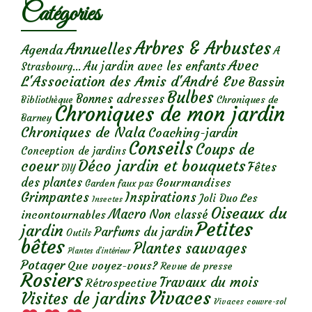
Catégories
Arbres & Arbustes
Annuelles
Agenda
A
Avec
Au jardin avec les enfants
Strasbourg...
L'Association des Amis d'André Eve
Bassin
Bulbes
Bonnes adresses
Chroniques de
Bibliothèque
Chroniques de mon jardin
Barney
Chroniques de Nala
Coaching-jardin
Conseils
Coups de
Conception de jardins
Déco jardin et bouquets
coeur
Fêtes
DIY
des plantes
Gourmandises
Garden faux pas
Grimpantes
Inspirations
Les
Joli Duo
Insectes
Oiseaux du
Macro
Non classé
incontournables
Petites
jardin
Parfums du jardin
Outils
bêtes
Plantes sauvages
Plantes d’intérieur
Potager
Que voyez-vous?
Revue de presse
Rosiers
Travaux du mois
Rétrospective
Vivaces
Visites de jardins
Vivaces couvre-sol