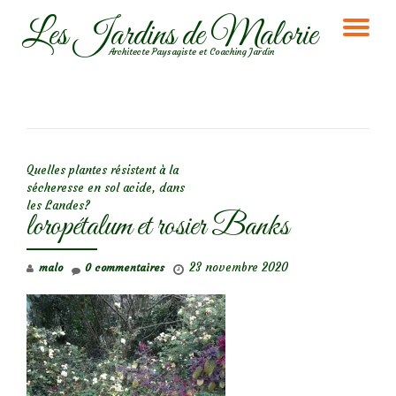
Les Jardins de Malorie
DÉ
Aller
Architecte Paysagiste et Coaching Jardin
au
LA
contenu
NA
NAVIGATION DE L’ARTICLE
Quelles plantes résistent à la
sécheresse en sol acide, dans
les Landes?
loropétalum et rosier Banks
23 novembre 2020
malo
0 commentaires