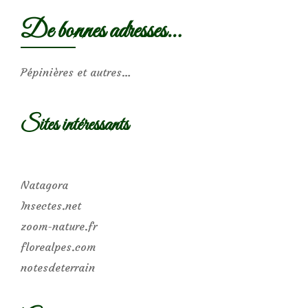
De bonnes adresses…
Pépinières et autres…
Sites intéressants
Natagora
Insectes.net
zoom-nature.fr
florealpes.com
notesdeterrain