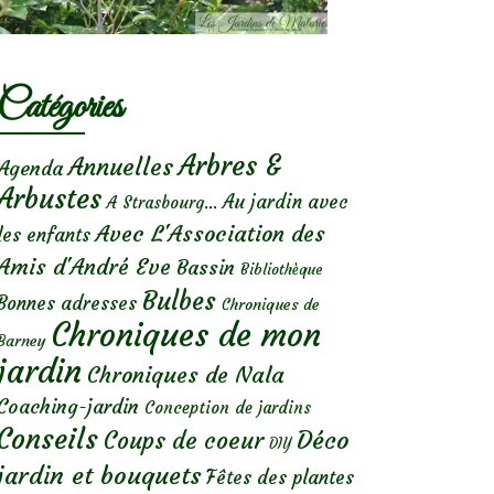
Catégories
Arbres &
Annuelles
Agenda
Arbustes
Au jardin avec
A Strasbourg...
Avec L'Association des
les enfants
Amis d'André Eve
Bassin
Bibliothèque
Bulbes
Bonnes adresses
Chroniques de
Chroniques de mon
Barney
jardin
Chroniques de Nala
Coaching-jardin
Conception de jardins
Conseils
Déco
Coups de coeur
DIY
jardin et bouquets
Fêtes des plantes