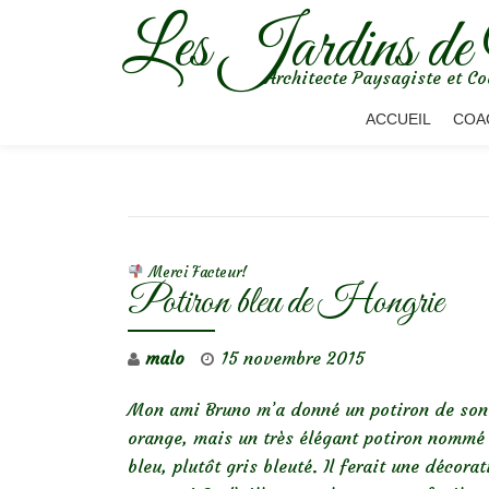
Les Jardins de
Aller
Architecte Paysagiste et Co
au
contenu
ACCUEIL
COA
NAVIGATION DE L’ARTICLE
Merci Facteur!
Potiron bleu de Hongrie
malo
15 novembre 2015
Mon ami Bruno m’a donné un potiron de son p
orange, mais un très élégant potiron nommé ‘
bleu, plutôt gris bleuté. Il ferait une décora