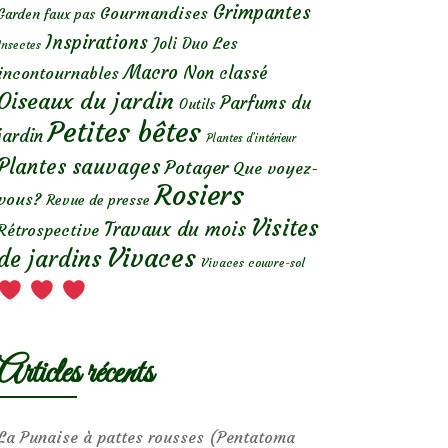
Grimpantes
Gourmandises
Garden faux pas
Inspirations
Les
Joli Duo
Insectes
Macro
Non classé
incontournables
Oiseaux du jardin
Parfums du
Outils
Petites bêtes
jardin
Plantes d’intérieur
Plantes sauvages
Potager
Que voyez-
Rosiers
vous?
Revue de presse
Visites
Travaux du mois
Rétrospective
Vivaces
de jardins
Vivaces couvre-sol
Articles récents
La Punaise à pattes rousses (Pentatoma