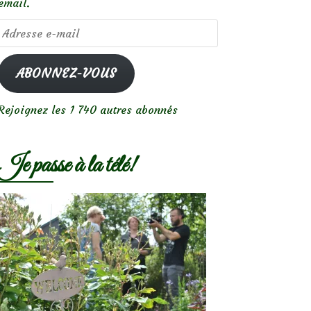
email.
Adresse
e-
mail
ABONNEZ-VOUS
Rejoignez les 1 740 autres abonnés
Je passe à la télé!