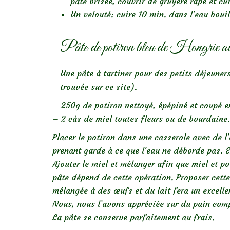
pâte brisée, couvrir de gruyère râpé et cui
Un velouté: cuire 10 min. dans l’eau bouil
Pâte de potiron bleu de Hongrie au
Une pâte à tartiner pour des petits déjeuner
trouvée sur
ce site
).
– 250g de potiron nettoyé, épépiné et coupé e
– 2 càs de miel toutes fleurs ou de bourdaine.
Placer le potiron dans une casserole avec de l
prenant garde à ce que l’eau ne déborde pas. E
Ajouter le miel et mélanger afin que miel et p
pâte dépend de cette opération. Proposer cett
mélangée à des œufs et du lait fera un excelle
Nous, nous l’avons appréciée sur du pain comp
La pâte se conserve parfaitement au frais.