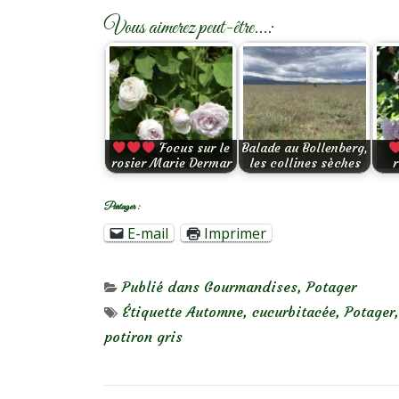
Vous aimerez peut-être...:
Focus sur le
Balade au Bollenberg,
rosier Marie Dermar
les collines sèches
r
Partager :
E-mail
Imprimer
Publié dans
Gourmandises
,
Potager
Étiquette
Automne
,
cucurbitacée
,
Potager
potiron gris