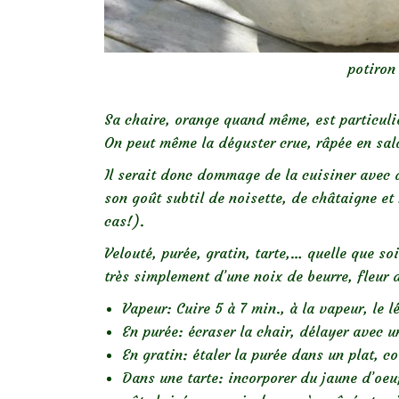
potiron
Sa chaire, orange quand même, est particul
On peut même la déguster crue, râpée en sal
Il serait donc dommage de la cuisiner avec 
son goût subtil de noisette, de châtaigne et
cas!).
Velouté, purée, gratin, tarte,… quelle que soi
très simplement d’une noix de beurre, fleur d
Vapeur: Cuire 5 à 7 min., à la vapeur, le 
En purée: écraser la chair, délayer avec u
En gratin: étaler la purée dans un plat, co
Dans une tarte: incorporer du jaune d’oeuf