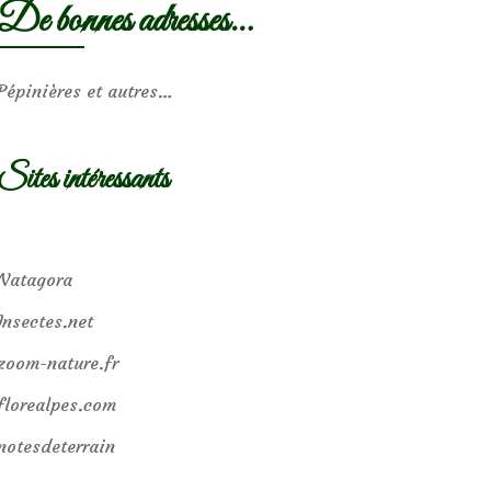
De bonnes adresses…
Pépinières et autres…
Sites intéressants
Natagora
Insectes.net
zoom-nature.fr
florealpes.com
notesdeterrain