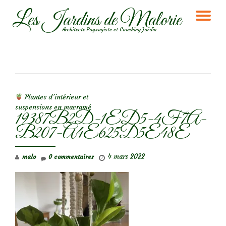
Les Jardins de Malorie
DÉ
Aller
Architecte Paysagiste et Coaching Jardin
au
LA
contenu
NA
NAVIGATION DE L’ARTICLE
Plantes d’intérieur et
suspensions en macramé
19387B2D-1ED5-4F7A-
B207-A4E625D5E48E
4 mars 2022
malo
0 commentaires