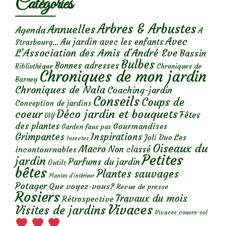
Catégories
Arbres & Arbustes
Annuelles
Agenda
A
Avec
Au jardin avec les enfants
Strasbourg...
L'Association des Amis d'André Eve
Bassin
Bulbes
Bonnes adresses
Chroniques de
Bibliothèque
Chroniques de mon jardin
Barney
Chroniques de Nala
Coaching-jardin
Conseils
Coups de
Conception de jardins
Déco jardin et bouquets
coeur
Fêtes
DIY
des plantes
Gourmandises
Garden faux pas
Grimpantes
Inspirations
Les
Joli Duo
Insectes
Oiseaux du
Macro
Non classé
incontournables
Petites
jardin
Parfums du jardin
Outils
bêtes
Plantes sauvages
Plantes d’intérieur
Potager
Que voyez-vous?
Revue de presse
Rosiers
Travaux du mois
Rétrospective
Vivaces
Visites de jardins
Vivaces couvre-sol