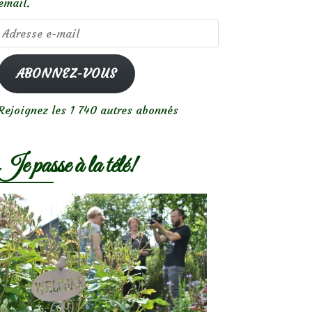
email.
Adresse
e-
mail
ABONNEZ-VOUS
Rejoignez les 1 740 autres abonnés
Je passe à la télé!