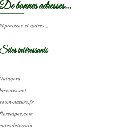
De bonnes adresses…
Pépinières et autres…
Sites intéressants
Natagora
Insectes.net
zoom-nature.fr
florealpes.com
notesdeterrain