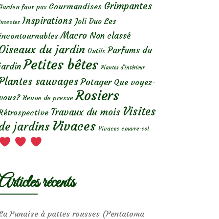
Grimpantes
Gourmandises
Garden faux pas
Inspirations
Les
Joli Duo
Insectes
Macro
Non classé
incontournables
Oiseaux du jardin
Parfums du
Outils
Petites bêtes
jardin
Plantes d’intérieur
Plantes sauvages
Potager
Que voyez-
Rosiers
vous?
Revue de presse
Visites
Travaux du mois
Rétrospective
Vivaces
de jardins
Vivaces couvre-sol
Articles récents
La Punaise à pattes rousses (Pentatoma