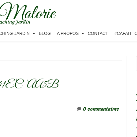
 Malorie
aching Jardin
CHING-JARDIN
BLOG
A PROPOS
CONTACT
#CAFAITT
41EC-AA5B-
0 commentaires