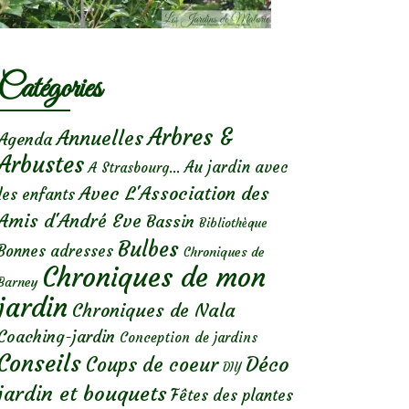
Catégories
Arbres &
Annuelles
Agenda
Arbustes
Au jardin avec
A Strasbourg...
Avec L'Association des
les enfants
Amis d'André Eve
Bassin
Bibliothèque
Bulbes
Bonnes adresses
Chroniques de
Chroniques de mon
Barney
jardin
Chroniques de Nala
Coaching-jardin
Conception de jardins
Conseils
Déco
Coups de coeur
DIY
jardin et bouquets
Fêtes des plantes