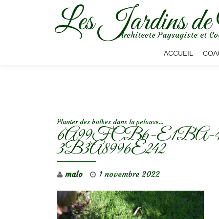
Les Jardins de
Aller
Architecte Paysagiste et Co
au
contenu
ACCUEIL
COA
NAVIGATION DE L’ARTICLE
Planter des bulbes dans la pelouse…
6A99FCB6-E1BA-
3B3A8996E242
malo
1 novembre 2022