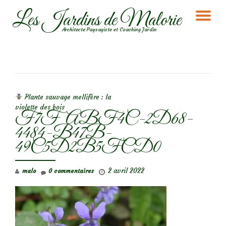
Les Jardins de Malorie
DÉ
Aller
Architecte Paysagiste et Coaching Jardin
au
LA
contenu
NA
NAVIGATION DE L’ARTICLE
Plante sauvage mellifère : la
violette des bois
F7FABF4C-2D68-
4484-B47B-
49C5D2B5FCD0
2 avril 2022
malo
0 commentaires