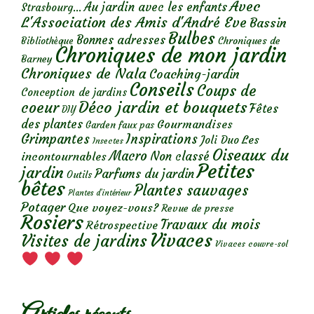
Avec
Au jardin avec les enfants
Strasbourg...
L'Association des Amis d'André Eve
Bassin
Bulbes
Bonnes adresses
Chroniques de
Bibliothèque
Chroniques de mon jardin
Barney
Chroniques de Nala
Coaching-jardin
Conseils
Coups de
Conception de jardins
Déco jardin et bouquets
coeur
Fêtes
DIY
des plantes
Gourmandises
Garden faux pas
Grimpantes
Inspirations
Les
Joli Duo
Insectes
Oiseaux du
Macro
Non classé
incontournables
Petites
jardin
Parfums du jardin
Outils
bêtes
Plantes sauvages
Plantes d’intérieur
Potager
Que voyez-vous?
Revue de presse
Rosiers
Travaux du mois
Rétrospective
Vivaces
Visites de jardins
Vivaces couvre-sol