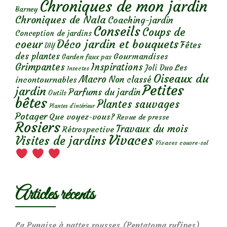
Chroniques de mon jardin
Barney
Chroniques de Nala
Coaching-jardin
Conseils
Coups de
Conception de jardins
Déco jardin et bouquets
coeur
Fêtes
DIY
des plantes
Gourmandises
Garden faux pas
Grimpantes
Inspirations
Les
Joli Duo
Insectes
Oiseaux du
Macro
Non classé
incontournables
Petites
jardin
Parfums du jardin
Outils
bêtes
Plantes sauvages
Plantes d’intérieur
Potager
Que voyez-vous?
Revue de presse
Rosiers
Travaux du mois
Rétrospective
Vivaces
Visites de jardins
Vivaces couvre-sol
Articles récents
La Punaise à pattes rousses (Pentatoma rufipes)