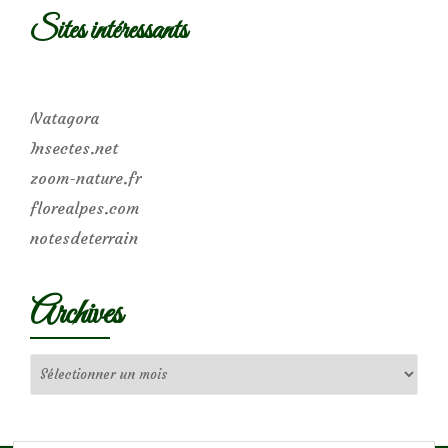
Sites intéressants
Natagora
Insectes.net
zoom-nature.fr
florealpes.com
notesdeterrain
Archives
Archives