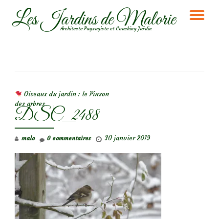
Les Jardins de Malorie
DÉ
Aller
Architecte Paysagiste et Coaching Jardin
au
LA
contenu
NA
NAVIGATION DE L’ARTICLE
Oiseaux du jardin : le Pinson
des arbres
DSC_2488
30 janvier 2019
malo
0 commentaires