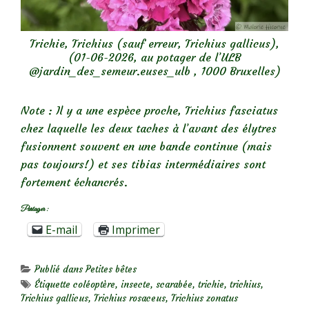
Trichie, Trichius (sauf erreur, Trichius gallicus),
(01-06-2026, au potager de l’ULB
@jardin_des_semeur.euses_ulb , 1000 Bruxelles)
Note : Il y a une espèce proche, Trichius fasciatus
chez laquelle les deux taches à l’avant des élytres
fusionnent souvent en une bande continue (mais
pas toujours!) et ses tibias intermédiaires sont
fortement échancrés.
Partager :
E-mail
Imprimer
Publié dans
Petites bêtes
Étiquette
coléoptère
,
insecte
,
scarabée
,
trichie
,
trichius
,
Trichius gallicus
,
Trichius rosaceus
,
Trichius zonatus