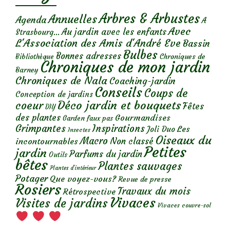
Arbres & Arbustes
Annuelles
Agenda
A
Avec
Au jardin avec les enfants
Strasbourg...
L'Association des Amis d'André Eve
Bassin
Bulbes
Bonnes adresses
Chroniques de
Bibliothèque
Chroniques de mon jardin
Barney
Chroniques de Nala
Coaching-jardin
Conseils
Coups de
Conception de jardins
Déco jardin et bouquets
coeur
Fêtes
DIY
des plantes
Gourmandises
Garden faux pas
Grimpantes
Inspirations
Les
Joli Duo
Insectes
Oiseaux du
Macro
Non classé
incontournables
Petites
jardin
Parfums du jardin
Outils
bêtes
Plantes sauvages
Plantes d’intérieur
Potager
Que voyez-vous?
Revue de presse
Rosiers
Travaux du mois
Rétrospective
Vivaces
Visites de jardins
Vivaces couvre-sol