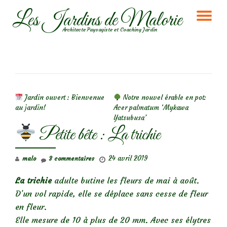
Les Jardins de Malorie
DÉ
Aller
Architecte Paysagiste et Coaching Jardin
au
LA
contenu
NA
NAVIGATION DE L’ARTICLE
Jardin ouvert : Bienvenue
Notre nouvel érable en pot:
au jardin!
Acer palmatum ‘Mykawa
Yatsubusa’
Petite bête : La trichie
24 avril 2019
malo
3 commentaires
La trichie
adulte butine les fleurs de mai à août.
D’un vol rapide, elle se déplace sans cesse de fleur
en fleur.
Elle mesure de 10 à plus de 20 mm. Avec ses élytres