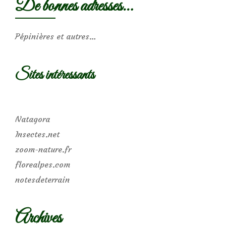
De bonnes adresses…
Pépinières et autres…
Sites intéressants
Natagora
Insectes.net
zoom-nature.fr
florealpes.com
notesdeterrain
Archives