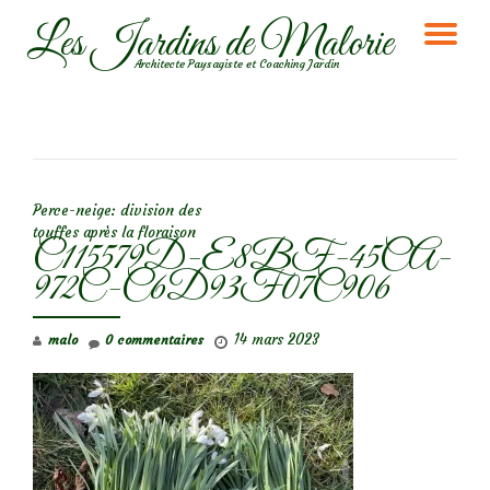
Les Jardins de Malorie
DÉ
Aller
Architecte Paysagiste et Coaching Jardin
au
LA
contenu
NA
NAVIGATION DE L’ARTICLE
Perce-neige: division des
touffes après la floraison
C115579D-E8BF-45CA-
972C-C6D93F07C906
14 mars 2023
malo
0 commentaires