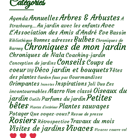
Catégories
Arbres & Arbustes
Annuelles
Agenda
A
Avec
Au jardin avec les enfants
Strasbourg...
L'Association des Amis d'André Eve
Bassin
Bulbes
Bonnes adresses
Chroniques de
Bibliothèque
Chroniques de mon jardin
Barney
Chroniques de Nala
Coaching-jardin
Conseils
Coups de
Conception de jardins
Déco jardin et bouquets
coeur
Fêtes
DIY
des plantes
Gourmandises
Garden faux pas
Grimpantes
Inspirations
Les
Joli Duo
Insectes
Oiseaux du
Macro
Non classé
incontournables
Petites
jardin
Parfums du jardin
Outils
bêtes
Plantes sauvages
Plantes d’intérieur
Potager
Que voyez-vous?
Revue de presse
Rosiers
Travaux du mois
Rétrospective
Vivaces
Visites de jardins
Vivaces couvre-sol