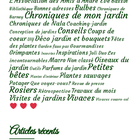
L'Association des Amis d'André Eve
Bassin
Bulbes
Bonnes adresses
Chroniques de
Bibliothèque
Chroniques de mon jardin
Barney
Chroniques de Nala
Coaching-jardin
Conseils
Coups de
Conception de jardins
Déco jardin et bouquets
coeur
Fêtes
DIY
des plantes
Gourmandises
Garden faux pas
Grimpantes
Inspirations
Les
Joli Duo
Insectes
Oiseaux du
Macro
Non classé
incontournables
Petites
jardin
Parfums du jardin
Outils
bêtes
Plantes sauvages
Plantes d’intérieur
Potager
Que voyez-vous?
Revue de presse
Rosiers
Travaux du mois
Rétrospective
Vivaces
Visites de jardins
Vivaces couvre-sol
Articles récents