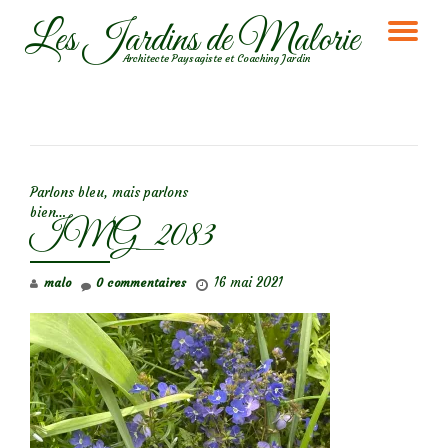
Les Jardins de Malorie
DÉ
Aller
Architecte Paysagiste et Coaching Jardin
au
LA
contenu
NA
NAVIGATION DE L’ARTICLE
Parlons bleu, mais parlons
bien…
IMG_2083
16 mai 2021
malo
0 commentaires