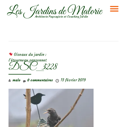
Les Jardins de Malorie
DÉ
Aller
Architecte Paysagiste et Coaching Jardin
au
LA
contenu
NA
NAVIGATION DE L’ARTICLE
Oiseaux du jardin :
l’étourneau sansonnet
DSC_3228
13 février 2019
malo
0 commentaires