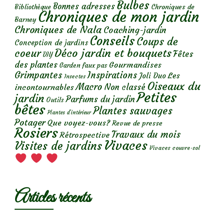
Bulbes
Bonnes adresses
Chroniques de
Bibliothèque
Chroniques de mon jardin
Barney
Chroniques de Nala
Coaching-jardin
Conseils
Coups de
Conception de jardins
Déco jardin et bouquets
coeur
Fêtes
DIY
des plantes
Gourmandises
Garden faux pas
Grimpantes
Inspirations
Les
Joli Duo
Insectes
Oiseaux du
Macro
Non classé
incontournables
Petites
jardin
Parfums du jardin
Outils
bêtes
Plantes sauvages
Plantes d’intérieur
Potager
Que voyez-vous?
Revue de presse
Rosiers
Travaux du mois
Rétrospective
Vivaces
Visites de jardins
Vivaces couvre-sol
Articles récents