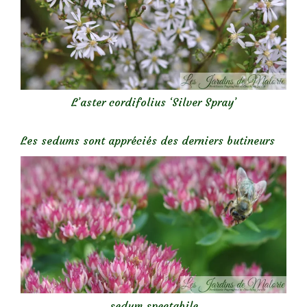
L’aster cordifolius ‘Silver Spray’
Les sedums sont appréciés des derniers butineurs
sedum spectabile