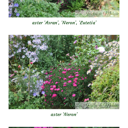
aster ‘Asran’, ‘Neron’, ‘Lutetia’
aster ‘Neron’