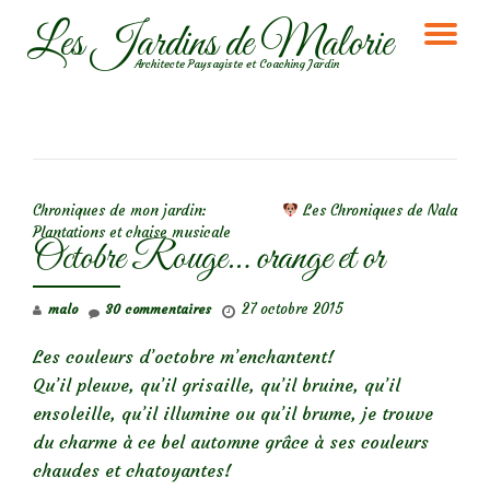
Les Jardins de Malorie
DÉ
Aller
Architecte Paysagiste et Coaching Jardin
au
LA
contenu
NA
NAVIGATION DE L’ARTICLE
Chroniques de mon jardin:
Les Chroniques de Nala
Plantations et chaise musicale
Octobre Rouge… orange et or
27 octobre 2015
malo
30 commentaires
Les couleurs d’octobre m’enchantent!
Qu’il pleuve, qu’il grisaille, qu’il bruine, qu’il
ensoleille, qu’il illumine ou qu’il brume, je trouve
du charme à ce bel automne grâce à ses couleurs
chaudes et chatoyantes!