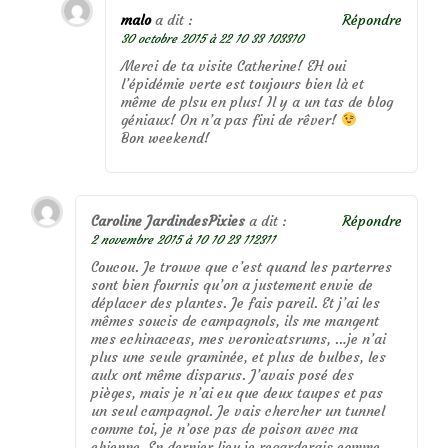
malo
a dit :
Répondre
30 octobre 2015 à 22 10 33 103310
Merci de ta visite Catherine! EH oui
l’épidémie verte est toujours bien là et
même de plsu en plus! Il y a un tas de blog
géniaux! On n’a pas fini de rêver!
Bon weekend!
Caroline JardindesPixies
a dit :
Répondre
2 novembre 2015 à 10 10 23 112311
Coucou. Je trouve que c’est quand les parterres
sont bien fournis qu’on a justement envie de
déplacer des plantes. Je fais pareil. Et j’ai les
mêmes soucis de campagnols, ils me mangent
mes echinaceas, mes veronicatsrums, …je n’ai
plus une seule graminée, et plus de bulbes, les
aulx ont même disparus. J’avais posé des
pièges, mais je n’ai eu que deux taupes et pas
un seul campagnol. Je vais chercher un tunnel
comme toi, je n’ose pas de poison avec ma
chienne. En dernier lieu je regarderais comme