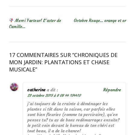
NAVIGATION DE L’ARTICLE
Merci Facteur! L’aster de
Octobre Rouge… orange et or
Camille…
17 COMMENTAIRES SUR “
CHRONIQUES DE
MON JARDIN: PLANTATIONS ET CHAISE
MUSICALE
”
catherine
a dit :
Répondre
23 octobre 2015 à 8 08 44 104410
j’ai toujours de la crainte à déménager les
plantes si tôt dans la saison, car parfois elles
sont bien fleuries (comme ta persicaire), qu’en
penses tu? tu as de bons redémarrages ensuite?
le petit coin devant le bureau de ton chéri est
tout beau, il a de la chance!