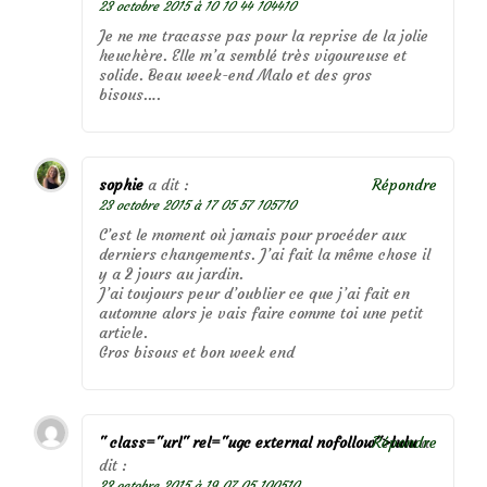
23 octobre 2015 à 10 10 44 104410
Je ne me tracasse pas pour la reprise de la jolie
heuchère. Elle m’a semblé très vigoureuse et
solide. Beau week-end Malo et des gros
bisous….
sophie
a dit :
Répondre
23 octobre 2015 à 17 05 57 105710
C’est le moment où jamais pour procéder aux
derniers changements. J’ai fait la même chose il
y a 2 jours au jardin.
J’ai toujours peur d’oublier ce que j’ai fait en
automne alors je vais faire comme toi une petit
article.
Gros bisous et bon week end
" class="url" rel="ugc external nofollow">lulu
Répondre
a
dit :
23 octobre 2015 à 19 07 05 100510