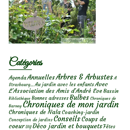
Catégories
Arbres & Arbustes
Annuelles
Agenda
A
Avec
Au jardin avec les enfants
Strasbourg...
L'Association des Amis d'André Eve
Bassin
Bulbes
Bonnes adresses
Chroniques de
Bibliothèque
Chroniques de mon jardin
Barney
Chroniques de Nala
Coaching-jardin
Conseils
Coups de
Conception de jardins
Déco jardin et bouquets
coeur
Fêtes
DIY