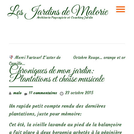
Les Jardins de Malorie
DÉ
Aller
Architecte Paysagiste et Coaching Jardin
au
LA
contenu
NA
NAVIGATION DE L’ARTICLE
Merci Facteur! L’aster de
Octobre Rouge… orange et or
Camille…
Chroniques de mon jardin:
Plantations et chaise musicale
23 octobre 2015
malo
17 commentaires
Un rapide petit compte rendu des dernières
plantations, juste pour mémoire:
Cet été, la vieille lavande au pied de la balançoire
a fait place à deux bergenia achetés à la pépinière