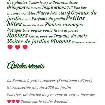
des plantes
Gourmandises
Garden faux pas
Grimpantes
Inspirations
Les
Joli Duo
Insectes
Oiseaux du
Macro
Non classé
incontournables
Petites
jardin
Parfums du jardin
Outils
bêtes
Plantes sauvages
Plantes d’intérieur
Potager
Que voyez-vous?
Revue de presse
Rosiers
Travaux du mois
Rétrospective
Vivaces
Visites de jardins
Vivaces couvre-sol
Articles récents
La Punaise à pattes rousses (Pentatoma rufipes)
Rétrospective de juin 2026 au jardin
Punaise, prédatrice de pucerons et autres insectes
Focus sur le rosier Nozomi