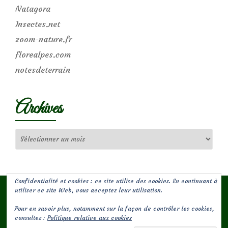
Natagora
Insectes.net
zoom-nature.fr
florealpes.com
notesdeterrain
Archives
Archives
Confidentialité et cookies : ce site utilise des cookies. En continuant à
utiliser ce site Web, vous acceptez leur utilisation.
Pour en savoir plus, notamment sur la façon de contrôler les cookies,
(c) Les Jardins de Malorie
consultez :
Politique relative aux cookies
Menu
fa-
fa-