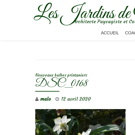
Les Jardins de
Aller
Architecte Paysagiste et Co
au
contenu
ACCUEIL
COA
NAVIGATION DE L’ARTICLE
Nouveaux bulbes printaniers
DSC_0168
malo
12 avril 2020