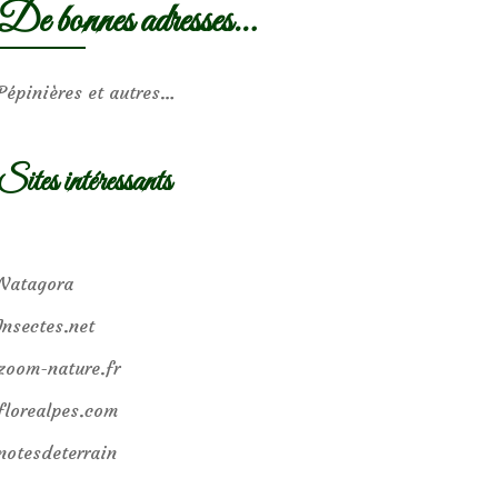
De bonnes adresses…
Pépinières et autres…
Sites intéressants
Natagora
Insectes.net
zoom-nature.fr
florealpes.com
notesdeterrain