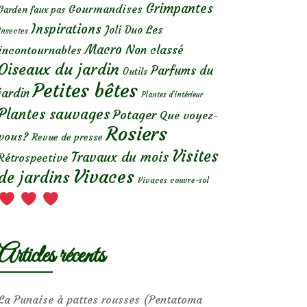
Grimpantes
Gourmandises
Garden faux pas
Inspirations
Les
Joli Duo
Insectes
Macro
Non classé
incontournables
Oiseaux du jardin
Parfums du
Outils
Petites bêtes
jardin
Plantes d’intérieur
Plantes sauvages
Potager
Que voyez-
Rosiers
vous?
Revue de presse
Visites
Travaux du mois
Rétrospective
Vivaces
de jardins
Vivaces couvre-sol
Articles récents
La Punaise à pattes rousses (Pentatoma