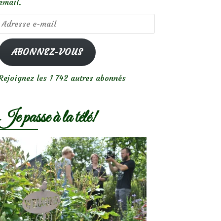
email.
Adresse
e-
mail
ABONNEZ-VOUS
Rejoignez les 1 742 autres abonnés
Je passe à la télé!