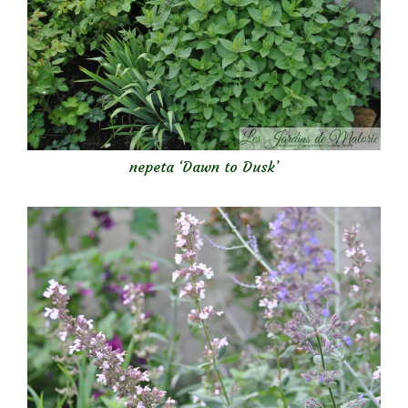
nepeta ‘Dawn to Dusk’