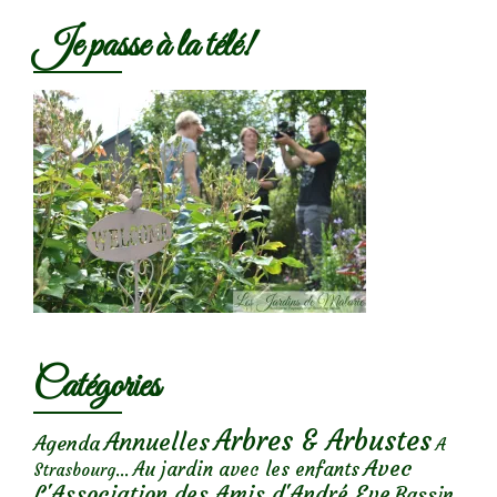
Je passe à la télé!
Catégories
Arbres & Arbustes
Annuelles
Agenda
A
Avec
Au jardin avec les enfants
Strasbourg...
L'Association des Amis d'André Eve
Bassin