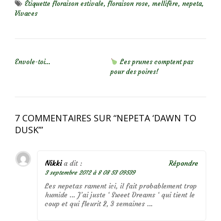
Étiquette
floraison estivale
,
floraison rose
,
mellifère
,
nepeta
,
Vivaces
NAVIGATION DE L’ARTICLE
Envole-toi…
Les prunes comptent pas
pour des poires!
7 COMMENTAIRES SUR “
NEPETA ‘DAWN TO
DUSK’
”
Nikki
a dit :
Répondre
3 septembre 2012 à 8 08 53 09539
Les nepetas rament ici, il fait probablement trop
humide … J’ai juste ‘ Sweet Dreams ‘ qui tient le
coup et qui fleurit 2, 3 semaines …