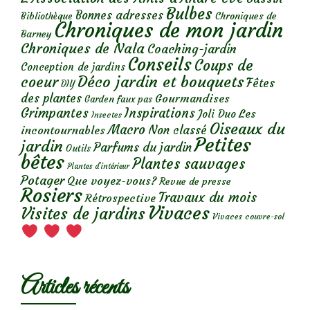
Bulbes
Bonnes adresses
Chroniques de
Bibliothèque
Chroniques de mon jardin
Barney
Chroniques de Nala
Coaching-jardin
Conseils
Coups de
Conception de jardins
Déco jardin et bouquets
coeur
Fêtes
DIY
des plantes
Gourmandises
Garden faux pas
Grimpantes
Inspirations
Les
Joli Duo
Insectes
Oiseaux du
Macro
Non classé
incontournables
Petites
jardin
Parfums du jardin
Outils
bêtes
Plantes sauvages
Plantes d’intérieur
Potager
Que voyez-vous?
Revue de presse
Rosiers
Travaux du mois
Rétrospective
Vivaces
Visites de jardins
Vivaces couvre-sol
Articles récents