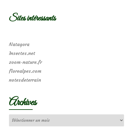
Sites intéressants
Natagora
Insectes.net
zoom-nature.fr
florealpes.com
notesdeterrain
Archives
Archives