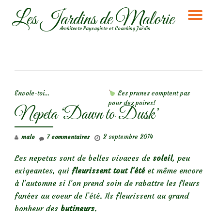
Les Jardins de Malorie
DÉ
Aller
Architecte Paysagiste et Coaching Jardin
au
LA
contenu
NA
NAVIGATION DE L’ARTICLE
Envole-toi…
Les prunes comptent pas
pour des poires!
Nepeta ‘Dawn to Dusk’
2 septembre 2014
malo
7 commentaires
Les nepetas sont de belles vivaces de
soleil
, peu
exigeantes, qui
fleurissent tout l’été
et même encore
à l’automne si
l’on prend soin de rabattre les fleurs
fanées au coeur de l’été.
Ils fleurissent au grand
bonheur des
butineurs
.