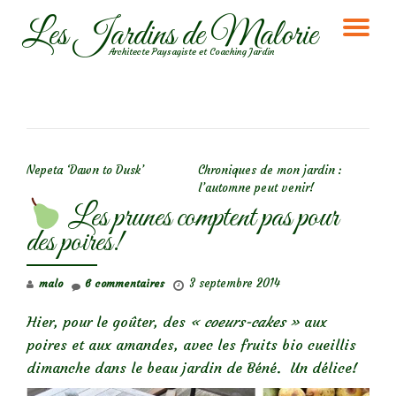
Les Jardins de Malorie
DÉ
Aller
Architecte Paysagiste et Coaching Jardin
au
LA
contenu
NA
NAVIGATION DE L’ARTICLE
Nepeta ‘Dawn to Dusk’
Chroniques de mon jardin :
l’automne peut venir!
Les prunes comptent pas pour
des poires!
3 septembre 2014
malo
6 commentaires
Hier, pour le goûter, des
« coeurs-cakes »
aux
poires et aux amandes, avec les fruits bio cueillis
dimanche dans le beau jardin de Béné. Un délice!