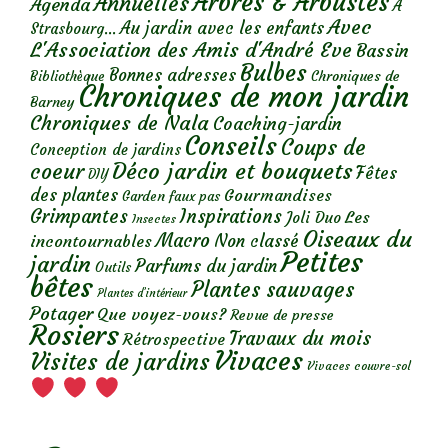
Arbres & Arbustes
Annuelles
Agenda
A
Avec
Au jardin avec les enfants
Strasbourg...
L'Association des Amis d'André Eve
Bassin
Bulbes
Bonnes adresses
Chroniques de
Bibliothèque
Chroniques de mon jardin
Barney
Chroniques de Nala
Coaching-jardin
Conseils
Coups de
Conception de jardins
Déco jardin et bouquets
coeur
Fêtes
DIY
des plantes
Gourmandises
Garden faux pas
Grimpantes
Inspirations
Les
Joli Duo
Insectes
Oiseaux du
Macro
Non classé
incontournables
Petites
jardin
Parfums du jardin
Outils
bêtes
Plantes sauvages
Plantes d’intérieur
Potager
Que voyez-vous?
Revue de presse
Rosiers
Travaux du mois
Rétrospective
Vivaces
Visites de jardins
Vivaces couvre-sol