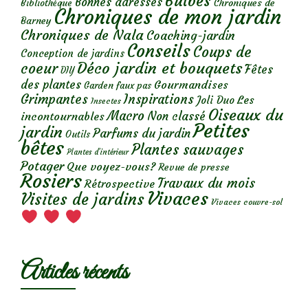
Bulbes
Bonnes adresses
Chroniques de
Bibliothèque
Chroniques de mon jardin
Barney
Chroniques de Nala
Coaching-jardin
Conseils
Coups de
Conception de jardins
Déco jardin et bouquets
coeur
Fêtes
DIY
des plantes
Gourmandises
Garden faux pas
Grimpantes
Inspirations
Les
Joli Duo
Insectes
Oiseaux du
Macro
Non classé
incontournables
Petites
jardin
Parfums du jardin
Outils
bêtes
Plantes sauvages
Plantes d’intérieur
Potager
Que voyez-vous?
Revue de presse
Rosiers
Travaux du mois
Rétrospective
Vivaces
Visites de jardins
Vivaces couvre-sol
Articles récents