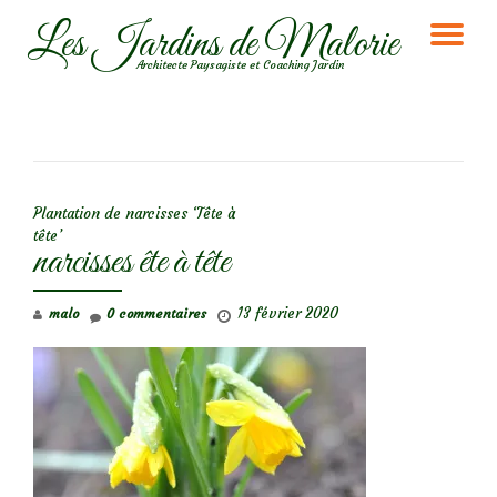
Les Jardins de Malorie
DÉ
Aller
Architecte Paysagiste et Coaching Jardin
au
LA
contenu
NA
NAVIGATION DE L’ARTICLE
Plantation de narcisses ‘Tête à
tête’
narcisses ête à tête
13 février 2020
malo
0 commentaires