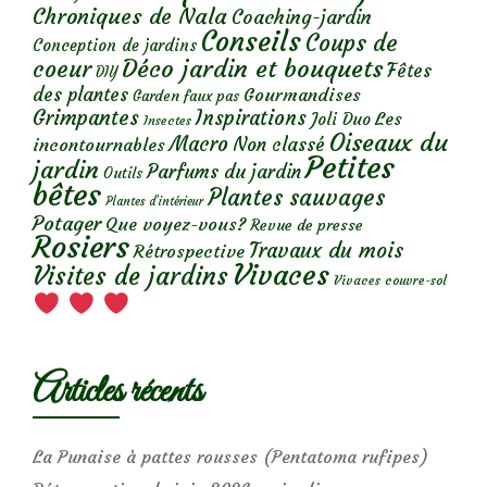
Chroniques de Nala
Coaching-jardin
Conseils
Coups de
Conception de jardins
Déco jardin et bouquets
coeur
Fêtes
DIY
des plantes
Gourmandises
Garden faux pas
Grimpantes
Inspirations
Les
Joli Duo
Insectes
Oiseaux du
Macro
Non classé
incontournables
Petites
jardin
Parfums du jardin
Outils
bêtes
Plantes sauvages
Plantes d’intérieur
Potager
Que voyez-vous?
Revue de presse
Rosiers
Travaux du mois
Rétrospective
Vivaces
Visites de jardins
Vivaces couvre-sol
Articles récents
La Punaise à pattes rousses (Pentatoma rufipes)