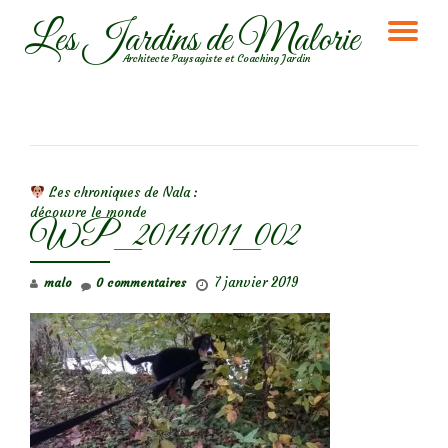
Les Jardins de Malorie
DÉ
Aller
Architecte Paysagiste et Coaching Jardin
au
LA
contenu
NA
NAVIGATION DE L’ARTICLE
Les chroniques de Nala :
découvre le monde
WP_20141011_002
7 janvier 2019
malo
0 commentaires