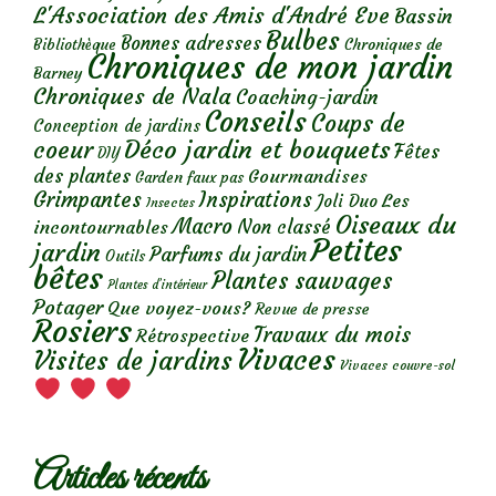
L'Association des Amis d'André Eve
Bassin
Bulbes
Bonnes adresses
Chroniques de
Bibliothèque
Chroniques de mon jardin
Barney
Chroniques de Nala
Coaching-jardin
Conseils
Coups de
Conception de jardins
Déco jardin et bouquets
coeur
Fêtes
DIY
des plantes
Gourmandises
Garden faux pas
Grimpantes
Inspirations
Les
Joli Duo
Insectes
Oiseaux du
Macro
Non classé
incontournables
Petites
jardin
Parfums du jardin
Outils
bêtes
Plantes sauvages
Plantes d’intérieur
Potager
Que voyez-vous?
Revue de presse
Rosiers
Travaux du mois
Rétrospective
Vivaces
Visites de jardins
Vivaces couvre-sol
Articles récents