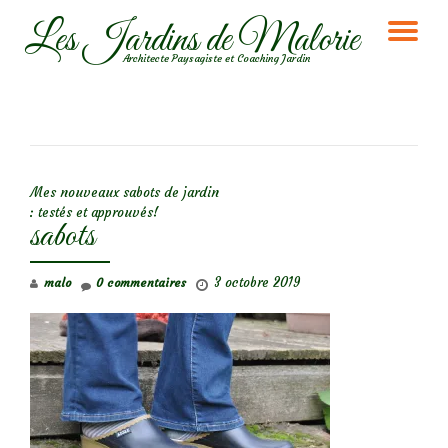
Les Jardins de Malorie
DÉ
Aller
Architecte Paysagiste et Coaching Jardin
au
LA
contenu
NA
NAVIGATION DE L’ARTICLE
Mes nouveaux sabots de jardin
: testés et approuvés!
sabots
3 octobre 2019
malo
0 commentaires