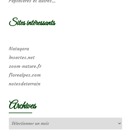
Pépinières et autres…
Sites intéressants
Natagora
Insectes.net
zoom-nature.fr
florealpes.com
notesdeterrain
Archives
Archives