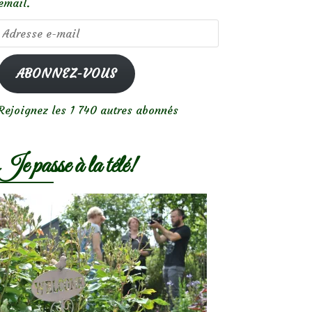
email.
Adresse
e-
mail
ABONNEZ-VOUS
Rejoignez les 1 740 autres abonnés
Je passe à la télé!