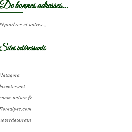
De bonnes adresses…
Pépinières et autres…
Sites intéressants
Natagora
Insectes.net
zoom-nature.fr
florealpes.com
notesdeterrain