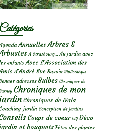
Catégories
Arbres &
Annuelles
Agenda
Arbustes
Au jardin avec
A Strasbourg...
Avec L'Association des
les enfants
Amis d'André Eve
Bassin
Bibliothèque
Bulbes
Bonnes adresses
Chroniques de
Chroniques de mon
Barney
jardin
Chroniques de Nala
Coaching-jardin
Conception de jardins
Conseils
Déco
Coups de coeur
DIY
jardin et bouquets
Fêtes des plantes