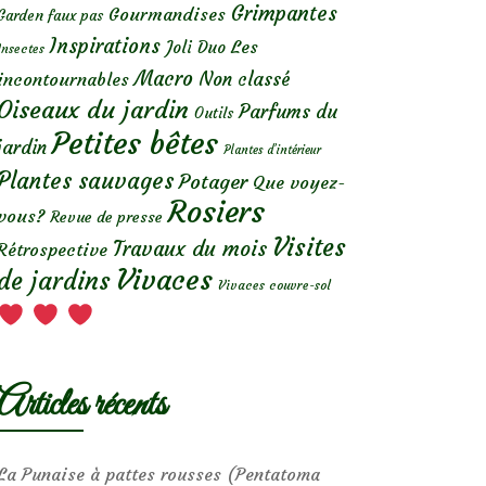
Grimpantes
Gourmandises
Garden faux pas
Inspirations
Les
Joli Duo
Insectes
Macro
Non classé
incontournables
Oiseaux du jardin
Parfums du
Outils
Petites bêtes
jardin
Plantes d’intérieur
Plantes sauvages
Potager
Que voyez-
Rosiers
vous?
Revue de presse
Visites
Travaux du mois
Rétrospective
Vivaces
de jardins
Vivaces couvre-sol
Articles récents
La Punaise à pattes rousses (Pentatoma