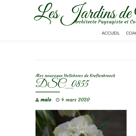
Les Jardins de
Aller
Architecte Paysagiste et Co
au
contenu
ACCUEIL
COA
NAVIGATION DE L’ARTICLE
Mes nouveaux Hellebores de Kreftenbroeck
DSC_0855
malo
4 mars 2020