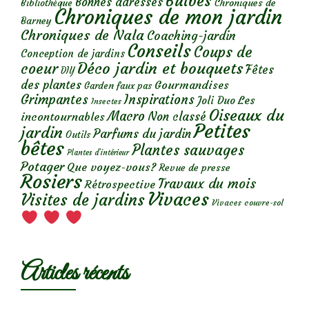
Bulbes
Bonnes adresses
Chroniques de
Bibliothèque
Chroniques de mon jardin
Barney
Chroniques de Nala
Coaching-jardin
Conseils
Coups de
Conception de jardins
Déco jardin et bouquets
coeur
Fêtes
DIY
des plantes
Gourmandises
Garden faux pas
Grimpantes
Inspirations
Les
Joli Duo
Insectes
Oiseaux du
Macro
Non classé
incontournables
Petites
jardin
Parfums du jardin
Outils
bêtes
Plantes sauvages
Plantes d’intérieur
Potager
Que voyez-vous?
Revue de presse
Rosiers
Travaux du mois
Rétrospective
Vivaces
Visites de jardins
Vivaces couvre-sol
Articles récents