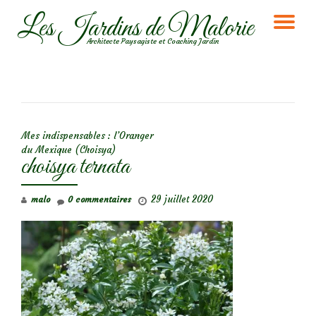
Les Jardins de Malorie
DÉ
Aller
Architecte Paysagiste et Coaching Jardin
au
LA
contenu
NA
NAVIGATION DE L’ARTICLE
Mes indispensables : l’Oranger
du Mexique (Choisya)
choisya ternata
29 juillet 2020
malo
0 commentaires