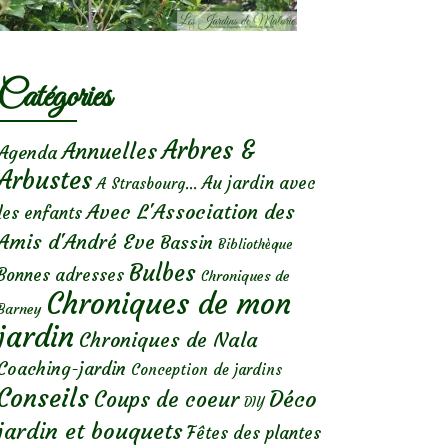
Catégories
Arbres &
Annuelles
Agenda
Arbustes
Au jardin avec
A Strasbourg...
Avec L'Association des
les enfants
Amis d'André Eve
Bassin
Bibliothèque
Bulbes
Bonnes adresses
Chroniques de
Chroniques de mon
Barney
jardin
Chroniques de Nala
Coaching-jardin
Conception de jardins
Conseils
Déco
Coups de coeur
DIY
jardin et bouquets
Fêtes des plantes