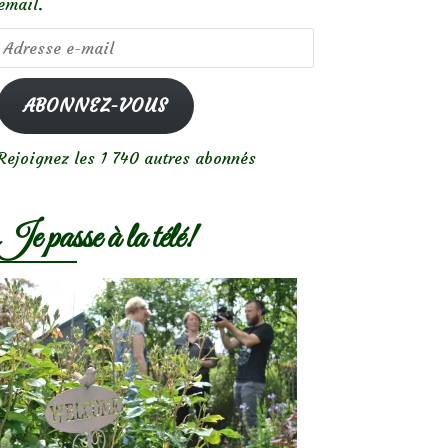
email.
Adresse
e-
mail
ABONNEZ-VOUS
Rejoignez les 1 740 autres abonnés
Je passe à la télé!