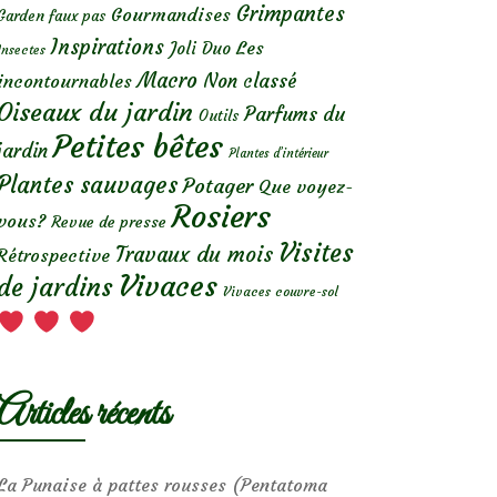
Grimpantes
Gourmandises
Garden faux pas
Inspirations
Les
Joli Duo
Insectes
Macro
Non classé
incontournables
Oiseaux du jardin
Parfums du
Outils
Petites bêtes
jardin
Plantes d’intérieur
Plantes sauvages
Potager
Que voyez-
Rosiers
vous?
Revue de presse
Visites
Travaux du mois
Rétrospective
Vivaces
de jardins
Vivaces couvre-sol
Articles récents
La Punaise à pattes rousses (Pentatoma