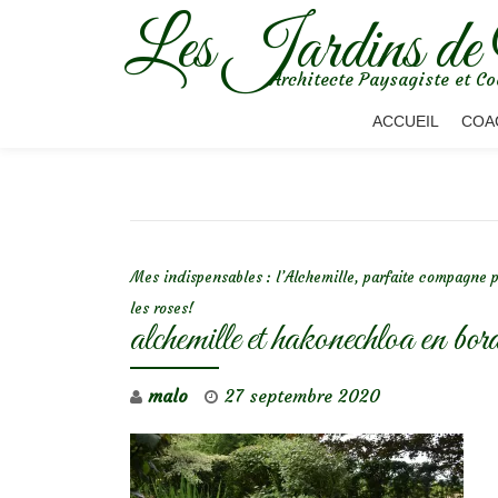
Les Jardins de
Aller
Architecte Paysagiste et Co
au
contenu
ACCUEIL
COA
NAVIGATION DE L’ARTICLE
Mes indispensables : l’Alchemille, parfaite compagne 
les roses!
alchemille et hakonechloa en bo
malo
27 septembre 2020