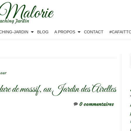
 Malorie
aching Jardin
CHING-JARDIN
BLOG
A PROPOS
CONTACT
#CAFAITT
pour
rdure de massif, au Jardin des Airelles
0 commentaires