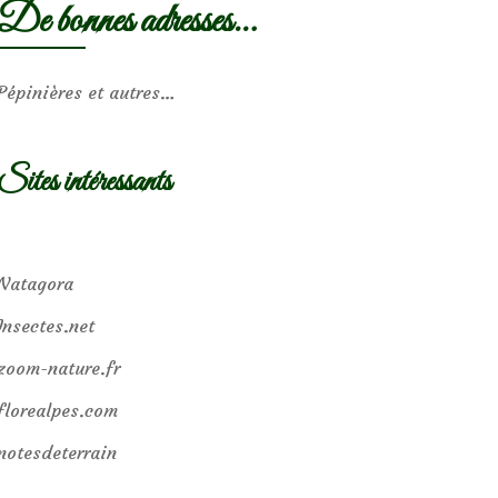
De bonnes adresses…
Pépinières et autres…
Sites intéressants
Natagora
Insectes.net
zoom-nature.fr
florealpes.com
notesdeterrain