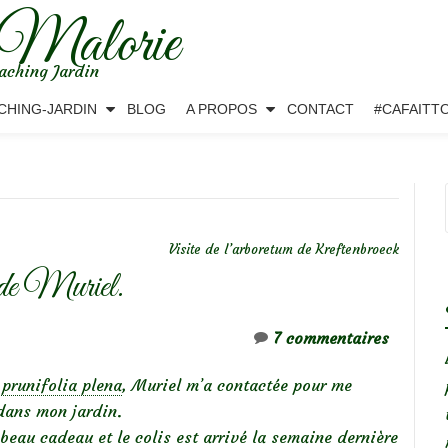
 Malorie
aching Jardin
CHING-JARDIN
BLOG
A PROPOS
CONTACT
#CAFAITT
Visite de l’arboretum de Kreftenbroeck
 de Muriel.
7 commentaires
 prunifolia plena
, Muriel m’a contactée pour me
 dans mon jardin.
beau cadeau et le colis est arrivé la semaine dernière