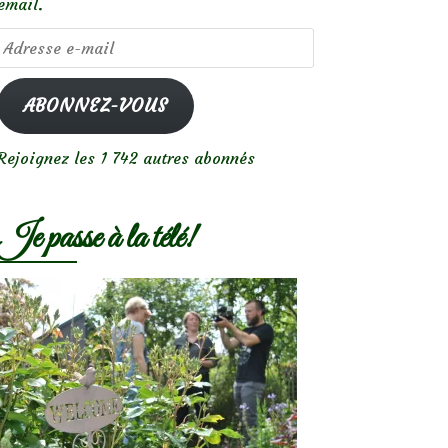
email.
Adresse
e-
mail
ABONNEZ-VOUS
Rejoignez les 1 742 autres abonnés
Je passe à la télé!