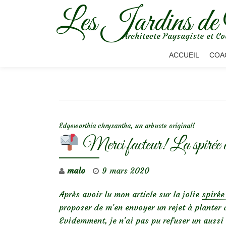
Les Jardins de
Aller
Architecte Paysagiste et Co
au
contenu
ACCUEIL
COA
NAVIGATION DE L’ARTICLE
Edgeworthia chrysantha, un arbuste original!
Merci facteur! La spirée
malo
9 mars 2020
Après avoir lu mon article sur la jolie
spirée
proposer de m’en envoyer un rejet à planter
Evidemment, je n’ai pas pu refuser un aussi 