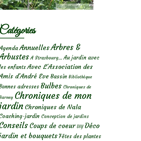
Catégories
Arbres &
Annuelles
Agenda
Arbustes
Au jardin avec
A Strasbourg...
Avec L'Association des
les enfants
Amis d'André Eve
Bassin
Bibliothèque
Bulbes
Bonnes adresses
Chroniques de
Chroniques de mon
Barney
jardin
Chroniques de Nala
Coaching-jardin
Conception de jardins
Conseils
Déco
Coups de coeur
DIY
jardin et bouquets
Fêtes des plantes