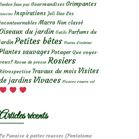
Grimpantes
Gourmandises
Garden faux pas
Inspirations
Les
Joli Duo
Insectes
Macro
Non classé
incontournables
Oiseaux du jardin
Parfums du
Outils
Petites bêtes
jardin
Plantes d’intérieur
Plantes sauvages
Potager
Que voyez-
Rosiers
vous?
Revue de presse
Visites
Travaux du mois
Rétrospective
Vivaces
de jardins
Vivaces couvre-sol
Articles récents
La Punaise à pattes rousses (Pentatoma