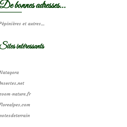
De bonnes adresses…
Pépinières et autres…
Sites intéressants
Natagora
Insectes.net
zoom-nature.fr
florealpes.com
notesdeterrain