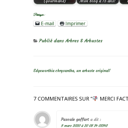
(gourmand)
Mon blog a 15 ans!
Partager :
E-mail
Imprimer
Publié dans
Arbres & Arbustes
NAVIGATION DE L’ARTICLE
Edgeworthia chrysantha, un arbuste original!
7 COMMENTAIRES SUR “
MERCI FACT
Pascale goffart
a dit :
9 mars 2020 à 20 08 34 03343