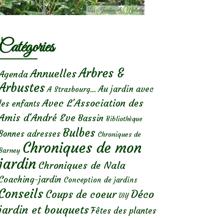
Catégories
Arbres &
Annuelles
Agenda
Arbustes
Au jardin avec
A Strasbourg...
Avec L'Association des
les enfants
Amis d'André Eve
Bassin
Bibliothèque
Bulbes
Bonnes adresses
Chroniques de
Chroniques de mon
Barney
jardin
Chroniques de Nala
Coaching-jardin
Conception de jardins
Conseils
Déco
Coups de coeur
DIY
jardin et bouquets
Fêtes des plantes