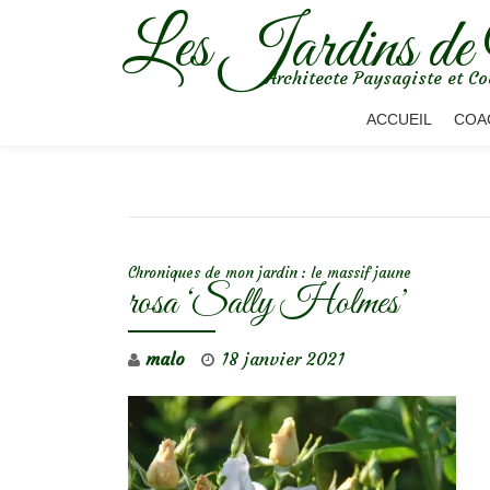
Les Jardins de
Aller
Architecte Paysagiste et Co
au
contenu
ACCUEIL
COA
NAVIGATION DE L’ARTICLE
Chroniques de mon jardin : le massif jaune
rosa ‘Sally Holmes’
malo
18 janvier 2021