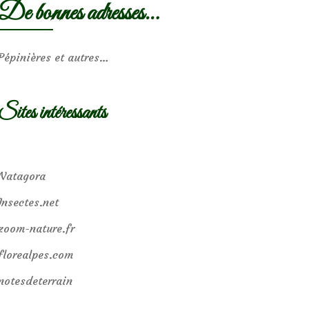
De bonnes adresses…
Pépinières et autres…
Sites intéressants
Natagora
Insectes.net
zoom-nature.fr
florealpes.com
notesdeterrain