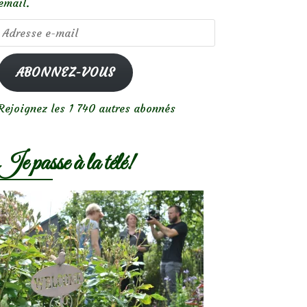
email.
Adresse
e-
mail
ABONNEZ-VOUS
Rejoignez les 1 740 autres abonnés
Je passe à la télé!