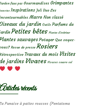
Grimpantes
Gourmandises
Garden faux pas
Inspirations
Les
Joli Duo
Insectes
Macro
Non classé
incontournables
Oiseaux du jardin
Parfums du
Outils
Petites bêtes
jardin
Plantes d’intérieur
Plantes sauvages
Potager
Que voyez-
Rosiers
vous?
Revue de presse
Visites
Travaux du mois
Rétrospective
Vivaces
de jardins
Vivaces couvre-sol
Articles récents
La Punaise à pattes rousses (Pentatoma