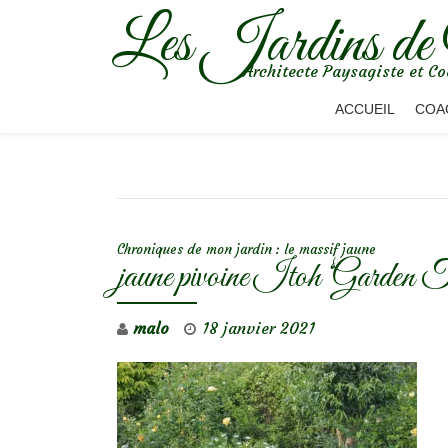
Les Jardins de
Aller
Architecte Paysagiste et Co
au
contenu
ACCUEIL
COA
NAVIGATION DE L’ARTICLE
Chroniques de mon jardin : le massif jaune
jaune pivoine Itoh ‘Garden T
malo
18 janvier 2021