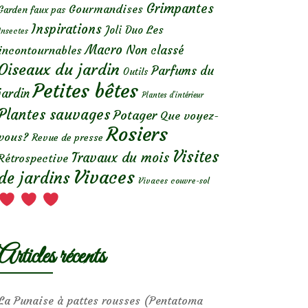
Grimpantes
Gourmandises
Garden faux pas
Inspirations
Les
Joli Duo
Insectes
Macro
Non classé
incontournables
Oiseaux du jardin
Parfums du
Outils
Petites bêtes
jardin
Plantes d’intérieur
Plantes sauvages
Potager
Que voyez-
Rosiers
vous?
Revue de presse
Visites
Travaux du mois
Rétrospective
Vivaces
de jardins
Vivaces couvre-sol
Articles récents
La Punaise à pattes rousses (Pentatoma