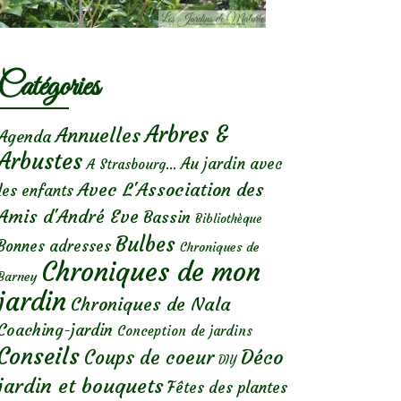
Catégories
Arbres &
Annuelles
Agenda
Arbustes
Au jardin avec
A Strasbourg...
Avec L'Association des
les enfants
Amis d'André Eve
Bassin
Bibliothèque
Bulbes
Bonnes adresses
Chroniques de
Chroniques de mon
Barney
jardin
Chroniques de Nala
Coaching-jardin
Conception de jardins
Conseils
Déco
Coups de coeur
DIY
jardin et bouquets
Fêtes des plantes