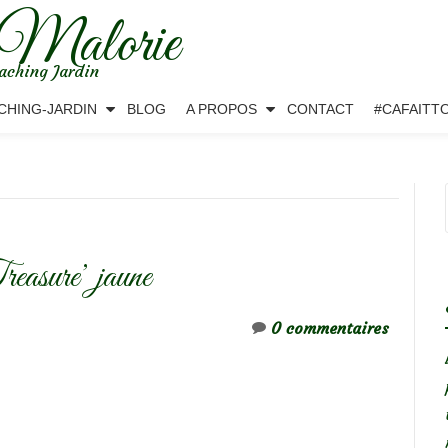
 Malorie
aching Jardin
CHING-JARDIN
BLOG
A PROPOS
CONTACT
#CAFAITT
reasure’ jaune
0 commentaires