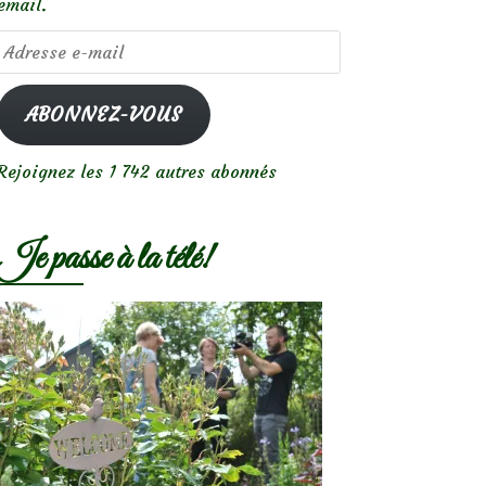
email.
Adresse
e-
mail
ABONNEZ-VOUS
Rejoignez les 1 742 autres abonnés
Je passe à la télé!