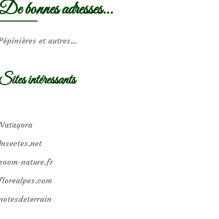
De bonnes adresses…
Pépinières et autres…
Sites intéressants
Natagora
Insectes.net
zoom-nature.fr
florealpes.com
notesdeterrain