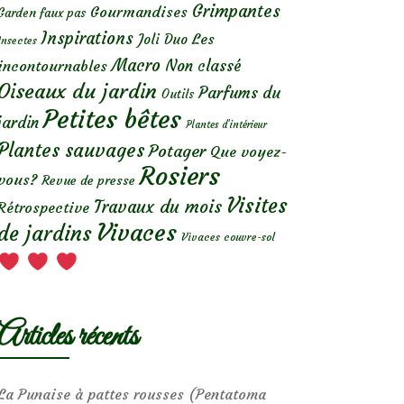
Grimpantes
Gourmandises
Garden faux pas
Inspirations
Les
Joli Duo
Insectes
Macro
Non classé
incontournables
Oiseaux du jardin
Parfums du
Outils
Petites bêtes
jardin
Plantes d’intérieur
Plantes sauvages
Potager
Que voyez-
Rosiers
vous?
Revue de presse
Visites
Travaux du mois
Rétrospective
Vivaces
de jardins
Vivaces couvre-sol
Articles récents
La Punaise à pattes rousses (Pentatoma