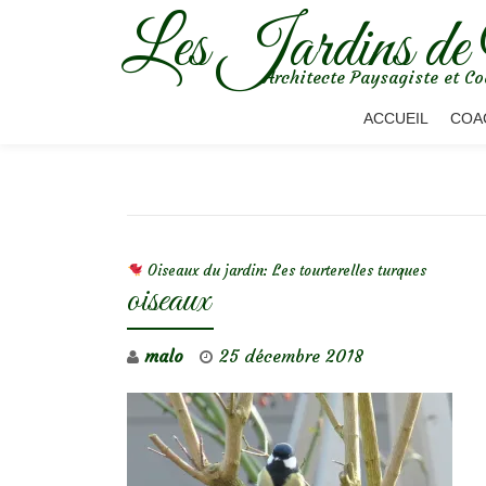
Les Jardins de
Aller
Architecte Paysagiste et Co
au
contenu
ACCUEIL
COA
NAVIGATION DE L’ARTICLE
Oiseaux du jardin: Les tourterelles turques
oiseaux
malo
25 décembre 2018