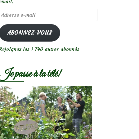
email.
Adresse
e-
mail
ABONNEZ-VOUS
Rejoignez les 1 740 autres abonnés
Je passe à la télé!