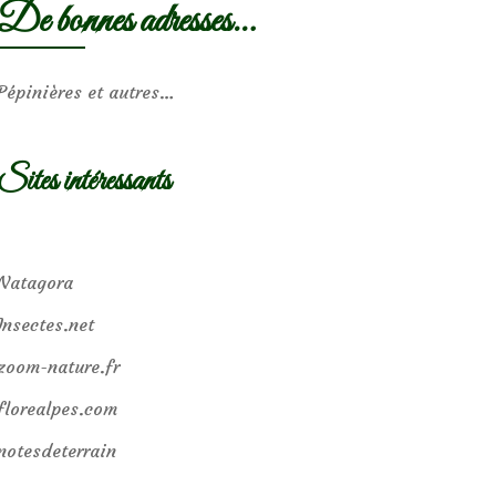
De bonnes adresses…
Pépinières et autres…
Sites intéressants
Natagora
Insectes.net
zoom-nature.fr
florealpes.com
notesdeterrain