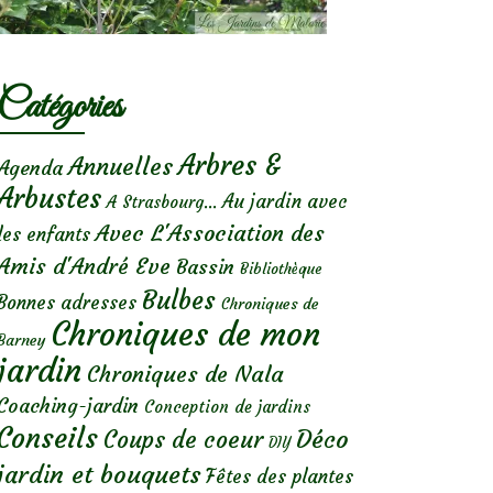
Catégories
Arbres &
Annuelles
Agenda
Arbustes
Au jardin avec
A Strasbourg...
Avec L'Association des
les enfants
Amis d'André Eve
Bassin
Bibliothèque
Bulbes
Bonnes adresses
Chroniques de
Chroniques de mon
Barney
jardin
Chroniques de Nala
Coaching-jardin
Conception de jardins
Conseils
Déco
Coups de coeur
DIY
jardin et bouquets
Fêtes des plantes