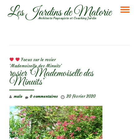
Les Jardins de Malorie
DÉ
Aller
Architecte Paysagiste et Coaching Jardin
au
LA
contenu
NA
NAVIGATION DE L’ARTICLE
Focus sur le rosier
‘Mademoiselle des Minuits’
rosier ‘Mademoiselle des
Minuits’
20 février 2020
malo
0 commentaires