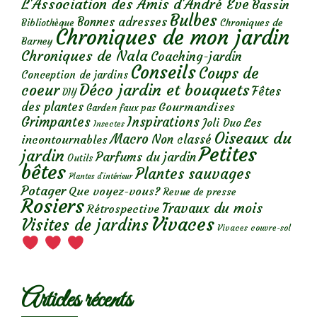
L'Association des Amis d'André Eve
Bassin
Bulbes
Bonnes adresses
Chroniques de
Bibliothèque
Chroniques de mon jardin
Barney
Chroniques de Nala
Coaching-jardin
Conseils
Coups de
Conception de jardins
Déco jardin et bouquets
coeur
Fêtes
DIY
des plantes
Gourmandises
Garden faux pas
Grimpantes
Inspirations
Les
Joli Duo
Insectes
Oiseaux du
Macro
Non classé
incontournables
Petites
jardin
Parfums du jardin
Outils
bêtes
Plantes sauvages
Plantes d’intérieur
Potager
Que voyez-vous?
Revue de presse
Rosiers
Travaux du mois
Rétrospective
Vivaces
Visites de jardins
Vivaces couvre-sol
Articles récents