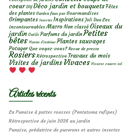
Déco jardin et bouquets
coeur
Fêtes
DIY
des plantes
Gourmandises
Garden faux pas
Grimpantes
Inspirations
Les
Joli Duo
Insectes
Oiseaux du
Macro
Non classé
incontournables
Petites
jardin
Parfums du jardin
Outils
bêtes
Plantes sauvages
Plantes d’intérieur
Potager
Que voyez-vous?
Revue de presse
Rosiers
Travaux du mois
Rétrospective
Vivaces
Visites de jardins
Vivaces couvre-sol
Articles récents
La Punaise à pattes rousses (Pentatoma rufipes)
Rétrospective de juin 2026 au jardin
Punaise, prédatrice de pucerons et autres insectes