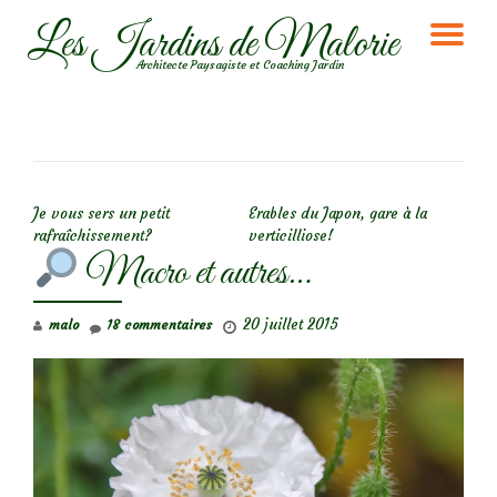
Les Jardins de Malorie
DÉ
Aller
Architecte Paysagiste et Coaching Jardin
au
LA
contenu
NA
NAVIGATION DE L’ARTICLE
Je vous sers un petit
Erables du Japon, gare à la
rafraîchissement?
verticilliose!
Macro et autres…
20 juillet 2015
malo
18 commentaires