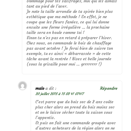
Dommage pour tes saxifrages, moi qui les aimais
tant au pied de l’acer.
Je note la taille arrondie de ta spirée bien plus
esthétique que ma méthode ! En effet, je ne
coupe que les fleurs fanées, ce qui lui donne
ensuite une forme irrégulière … la prochaine
taille sera en boule comme toi !
Sinon tu n’es pas en retard à préparer l’hiver.
Chez nous, on commande le bois de chauffage
pas avant octobre ! Je ferai bien de suivre ton
exemple, tu es ainsi « débarrassée » de cette
tâche avant la rentrée ! Bises et belle journée
(sous la grisaille pour moi … grrrrrrrr !)
malo
a dit :
Répondre
20 juillet 2015 à 15 03 41 07417
C’est parce que du bois sec de 2 ans coûte
plus cher alors on prend du bois moins sec
et on le laisse sécher toute la saison sous
l’appentis.
Et puis on fait une commande groupée avec
d’autres acheteurs de la région alors on ne