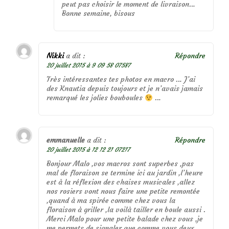
peut pas choisir le moment de livraison…
Bonne semaine, bisous
Nikki
a dit :
Répondre
20 juillet 2015 à 9 09 58 07587
Très intéressantes tes photos en macro … J’ai
des Knautia depuis toujours et je n’avais jamais
remarqué les jolies bouboules
…
emmanuelle
a dit :
Répondre
20 juillet 2015 à 12 12 21 07217
Bonjour Malo ,vos macros sont superbes ,pas
mal de floraison se termine ici au jardin ,l’heure
est à la réflexion des chaises musicales ,allez
nos rosiers vont nous faire une petite remontée
,quand à ma spirée comme chez vous la
floraison à griller ,la voilà tailler en boule aussi .
Merci Malo pour une petite balade chez vous ,je
me permets de signaler que comme vous deux