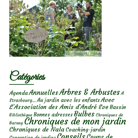
Catégories
Arbres & Arbustes
Annuelles
Agenda
A
Avec
Au jardin avec les enfants
Strasbourg...
L'Association des Amis d'André Eve
Bassin
Bulbes
Bonnes adresses
Chroniques de
Bibliothèque
Chroniques de mon jardin
Barney
Chroniques de Nala
Coaching-jardin
Conseils
Coups de
Conception de jardins