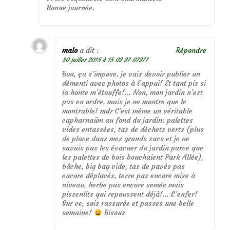
Bonne journée.
malo
a dit :
Répondre
20 juillet 2015 à 15 03 37 07377
Bon, ça s’impose, je vais devoir publier un
démenti avec photos à l’appui! Et tant pis si
la honte m’étouffe!… Non, mon jardin n’est
pas en ordre, mais je ne montre que le
montrable! mdr C’est même un véritable
capharnaüm au fond du jardin: palettes
vides entassées, tas de déchets verts (plus
de place dans mes grands sacs et je ne
savais pas les évacuer du jardin parce que
les palettes de bois bouchaient Park Allée),
bâche, big bag vide, tas de pavés pas
encore déplacés, terre pas encore mise à
niveau, herbe pas encore semée mais
pissenlits qui repoussent déjà!… L’enfer!
Sur ce, sois rassurée et passes une belle
semaine!
Bisous