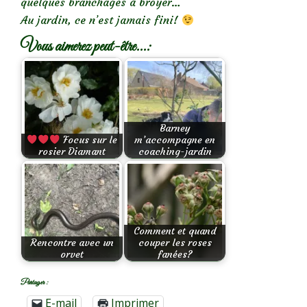
quelques branchages à broyer…
Au jardin, ce n’est jamais fini!
Vous aimerez peut-être...:
Barney
Focus sur le
m’accompagne en
rosier Diamant
coaching-jardin
Comment et quand
Rencontre avec un
couper les roses
orvet
fanées?
Partager :
E-mail
Imprimer