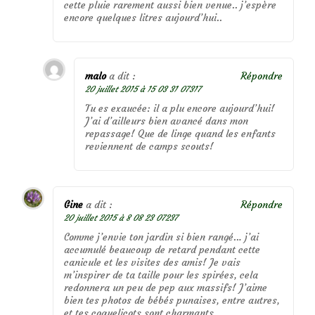
cette pluie rarement aussi bien venue.. j’espère
encore quelques litres aujourd’hui..
malo
a dit :
Répondre
20 juillet 2015 à 15 03 31 07317
Tu es exaucée: il a plu encore aujourd’hui!
J’ai d’ailleurs bien avancé dans mon
repassage! Que de linge quand les enfants
reviennent de camps scouts!
Gine
a dit :
Répondre
20 juillet 2015 à 8 08 23 07237
Comme j’envie ton jardin si bien rangé… j’ai
accumulé beaucoup de retard pendant cette
canicule et les visites des amis! Je vais
m’inspirer de ta taille pour les spirées, cela
redonnera un peu de pep aux massifs! J’aime
bien tes photos de bébés punaises, entre autres,
et tes coquelicots sont charmants…