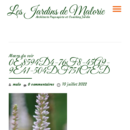
Les Jardins de Malorie
DÉ
Aller
Architecte Paysagiste et Coaching Jardin
au
LA
contenu
NA
NAVIGATION DE L’ARTICLE
Macro du soir
0E8594D4-76F8-45A9-
9E41-504DF751C7ED
10 juillet 2022
malo
0 commentaires