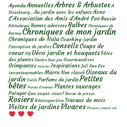
Arbres & Arbustes
Annuelles
Agenda
A
Avec
Au jardin avec les enfants
Strasbourg...
L'Association des Amis d'André Eve
Bassin
Bulbes
Bonnes adresses
Chroniques de
Bibliothèque
Chroniques de mon jardin
Barney
Chroniques de Nala
Coaching-jardin
Conseils
Coups de
Conception de jardins
Déco jardin et bouquets
coeur
Fêtes
DIY
des plantes
Gourmandises
Garden faux pas
Grimpantes
Inspirations
Les
Joli Duo
Insectes
Oiseaux du
Macro
Non classé
incontournables
Petites
jardin
Parfums du jardin
Outils
bêtes
Plantes sauvages
Plantes d’intérieur
Potager
Que voyez-vous?
Revue de presse
Rosiers
Travaux du mois
Rétrospective
Vivaces
Visites de jardins
Vivaces couvre-sol