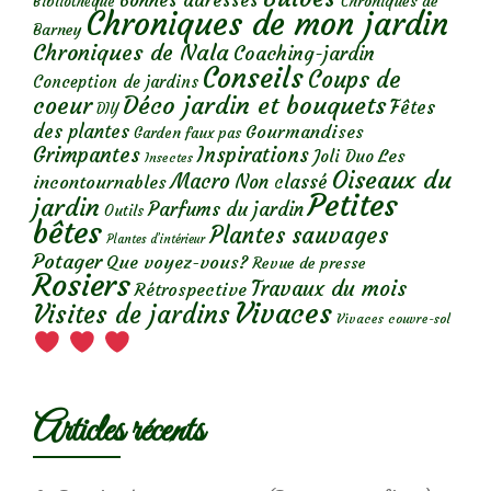
Bonnes adresses
Chroniques de
Bibliothèque
Chroniques de mon jardin
Barney
Chroniques de Nala
Coaching-jardin
Conseils
Coups de
Conception de jardins
Déco jardin et bouquets
coeur
Fêtes
DIY
des plantes
Gourmandises
Garden faux pas
Grimpantes
Inspirations
Les
Joli Duo
Insectes
Oiseaux du
Macro
Non classé
incontournables
Petites
jardin
Parfums du jardin
Outils
bêtes
Plantes sauvages
Plantes d’intérieur
Potager
Que voyez-vous?
Revue de presse
Rosiers
Travaux du mois
Rétrospective
Vivaces
Visites de jardins
Vivaces couvre-sol
Articles récents