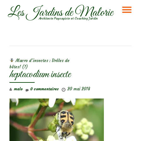
Les Jardins de Malorie
DÉ
Aller
Architecte Paysagiste et Coaching Jardin
au
LA
contenu
NA
NAVIGATION DE L’ARTICLE
Macro d’insectes : Drôles de
bêtes! (1)
heptacodium insecte
20 mai 2018
malo
0 commentaires