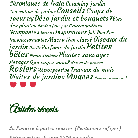
Chroniques de Nala
Coaching-jardin
Conseils
Coups de
Conception de jardins
Déco jardin et bouquets
coeur
Fêtes
DIY
des plantes
Gourmandises
Garden faux pas
Grimpantes
Inspirations
Les
Joli Duo
Insectes
Oiseaux du
Macro
Non classé
incontournables
Petites
jardin
Parfums du jardin
Outils
bêtes
Plantes sauvages
Plantes d’intérieur
Potager
Que voyez-vous?
Revue de presse
Rosiers
Travaux du mois
Rétrospective
Vivaces
Visites de jardins
Vivaces couvre-sol
Articles récents
La Punaise à pattes rousses (Pentatoma rufipes)
Rétrospective de juin 2026 au jardin