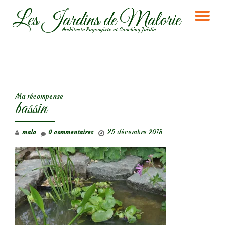
Les Jardins de Malorie
DÉ
Aller
Architecte Paysagiste et Coaching Jardin
au
LA
contenu
NA
NAVIGATION DE L’ARTICLE
Ma récompense
bassin
25 décembre 2018
malo
0 commentaires