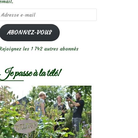
email.
Adresse
e-
mail
ABONNEZ-VOUS
Rejoignez les 1 742 autres abonnés
Je passe à la télé!