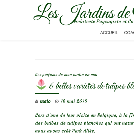
Les Jardins de
Aller
Architecte Paysagiste et Co
au
contenu
ACCUEIL
COA
NAVIGATION DE L’ARTICLE
Les parfums de mon jardin en mai
6 belles variétés de tulipes b
malo
18 mai 2015
Lors d’une de leur visite en Belgique, à la fi
des bulbes de tulipes blanches qui ont natu
nous avons créé Park Allée.