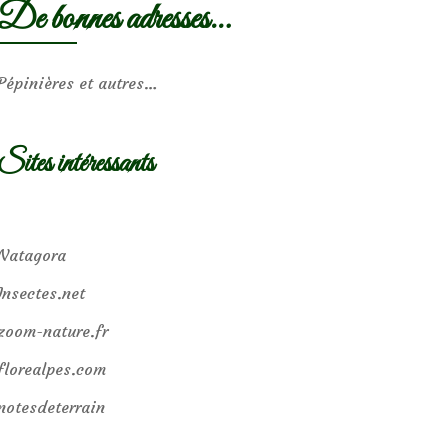
De bonnes adresses…
Pépinières et autres…
Sites intéressants
Natagora
Insectes.net
zoom-nature.fr
florealpes.com
notesdeterrain