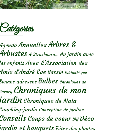
Catégories
Arbres &
Annuelles
Agenda
Arbustes
Au jardin avec
A Strasbourg...
Avec L'Association des
les enfants
Amis d'André Eve
Bassin
Bibliothèque
Bulbes
Bonnes adresses
Chroniques de
Chroniques de mon
Barney
jardin
Chroniques de Nala
Coaching-jardin
Conception de jardins
Conseils
Déco
Coups de coeur
DIY
jardin et bouquets
Fêtes des plantes