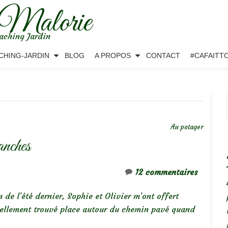
 Malorie
aching Jardin
CHING-JARDIN
BLOG
A PROPOS
CONTACT
#CAFAITT
Au potager
lanches
12 commentaires
n de l’été dernier, Sophie et Olivier m’ont offert
rellement trouvé place autour du chemin pavé quand