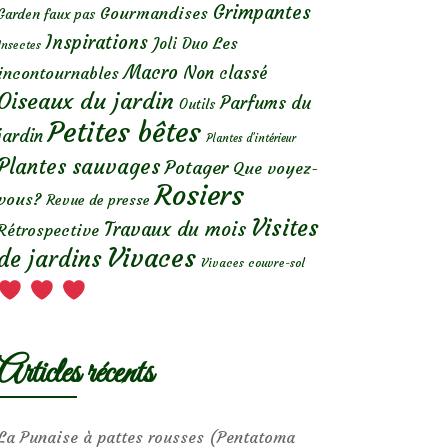
Grimpantes
Gourmandises
Garden faux pas
Inspirations
Les
Joli Duo
Insectes
Macro
Non classé
incontournables
Oiseaux du jardin
Parfums du
Outils
Petites bêtes
jardin
Plantes d’intérieur
Plantes sauvages
Potager
Que voyez-
Rosiers
vous?
Revue de presse
Visites
Travaux du mois
Rétrospective
Vivaces
de jardins
Vivaces couvre-sol
Articles récents
La Punaise à pattes rousses (Pentatoma