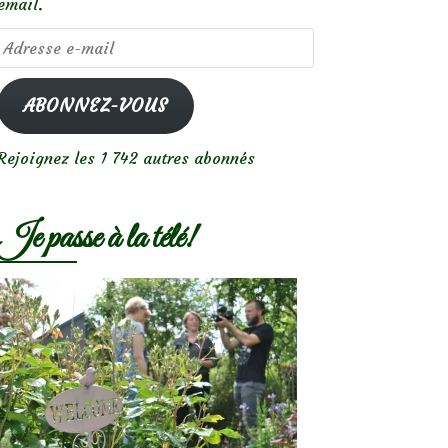
email.
Adresse
e-
mail
ABONNEZ-VOUS
Rejoignez les 1 742 autres abonnés
Je passe à la télé!