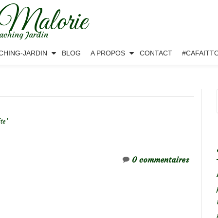
 Malorie
aching Jardin
CHING-JARDIN
BLOG
A PROPOS
CONTACT
#CAFAITT
te’
0 commentaires