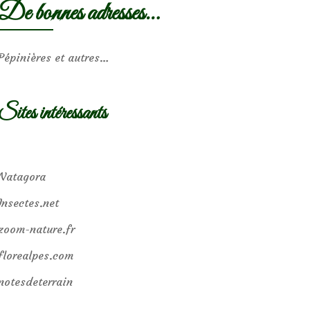
De bonnes adresses…
Pépinières et autres…
Sites intéressants
Natagora
Insectes.net
zoom-nature.fr
florealpes.com
notesdeterrain