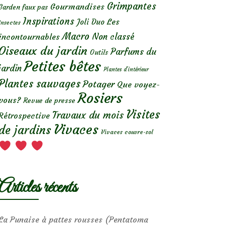
Grimpantes
Gourmandises
Garden faux pas
Inspirations
Les
Joli Duo
Insectes
Macro
Non classé
incontournables
Oiseaux du jardin
Parfums du
Outils
Petites bêtes
jardin
Plantes d’intérieur
Plantes sauvages
Potager
Que voyez-
Rosiers
vous?
Revue de presse
Visites
Travaux du mois
Rétrospective
Vivaces
de jardins
Vivaces couvre-sol
Articles récents
La Punaise à pattes rousses (Pentatoma