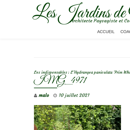
Les Jardins de
Aller
Architecte Paysagiste et Co
au
contenu
ACCUEIL
COA
NAVIGATION DE L’ARTICLE
Les indispensables : L’Hydrangea paniculata ‘Prim Whi
IMG_4971
malo
10 juillet 2021