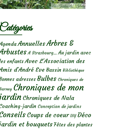
Catégories
Arbres &
Annuelles
Agenda
Arbustes
Au jardin avec
A Strasbourg...
Avec L'Association des
les enfants
Amis d'André Eve
Bassin
Bibliothèque
Bulbes
Bonnes adresses
Chroniques de
Chroniques de mon
Barney
jardin
Chroniques de Nala
Coaching-jardin
Conception de jardins
Conseils
Déco
Coups de coeur
DIY
jardin et bouquets
Fêtes des plantes