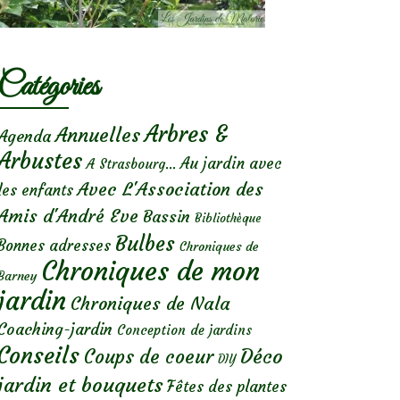
Catégories
Arbres &
Annuelles
Agenda
Arbustes
Au jardin avec
A Strasbourg...
Avec L'Association des
les enfants
Amis d'André Eve
Bassin
Bibliothèque
Bulbes
Bonnes adresses
Chroniques de
Chroniques de mon
Barney
jardin
Chroniques de Nala
Coaching-jardin
Conception de jardins
Conseils
Déco
Coups de coeur
DIY
jardin et bouquets
Fêtes des plantes