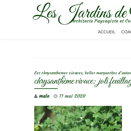
Les Jardins de
Aller
Architecte Paysagiste et Co
au
contenu
ACCUEIL
COA
NAVIGATION DE L’ARTICLE
Les chrysanthemes vivaces, belles marguerites d’aut
chrysanthème vivace: joli feuilla
malo
11 mai 2020