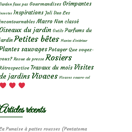
Grimpantes
Gourmandises
Garden faux pas
Inspirations
Les
Joli Duo
Insectes
Macro
Non classé
incontournables
Oiseaux du jardin
Parfums du
Outils
Petites bêtes
jardin
Plantes d’intérieur
Plantes sauvages
Potager
Que voyez-
Rosiers
vous?
Revue de presse
Visites
Travaux du mois
Rétrospective
Vivaces
de jardins
Vivaces couvre-sol
Articles récents
La Punaise à pattes rousses (Pentatoma