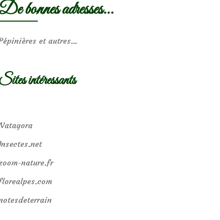
De bonnes adresses…
Pépinières et autres…
Sites intéressants
Natagora
Insectes.net
zoom-nature.fr
florealpes.com
notesdeterrain