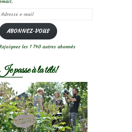
email.
Adresse
e-
mail
ABONNEZ-VOUS
Rejoignez les 1 740 autres abonnés
Je passe à la télé!