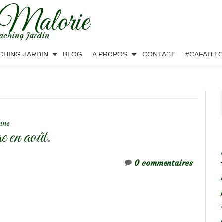
 Malorie
aching Jardin
CHING-JARDIN
BLOG
A PROPOS
CONTACT
#CAFAITT
omne
ge en août.
0 commentaires