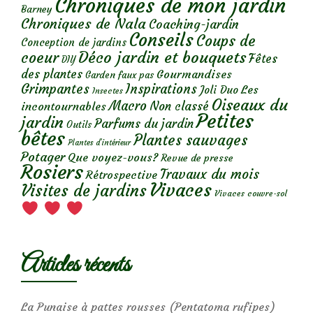
Chroniques de mon jardin
Barney
Chroniques de Nala
Coaching-jardin
Conseils
Coups de
Conception de jardins
Déco jardin et bouquets
coeur
Fêtes
DIY
des plantes
Gourmandises
Garden faux pas
Grimpantes
Inspirations
Les
Joli Duo
Insectes
Oiseaux du
Macro
Non classé
incontournables
Petites
jardin
Parfums du jardin
Outils
bêtes
Plantes sauvages
Plantes d’intérieur
Potager
Que voyez-vous?
Revue de presse
Rosiers
Travaux du mois
Rétrospective
Vivaces
Visites de jardins
Vivaces couvre-sol
Articles récents
La Punaise à pattes rousses (Pentatoma rufipes)