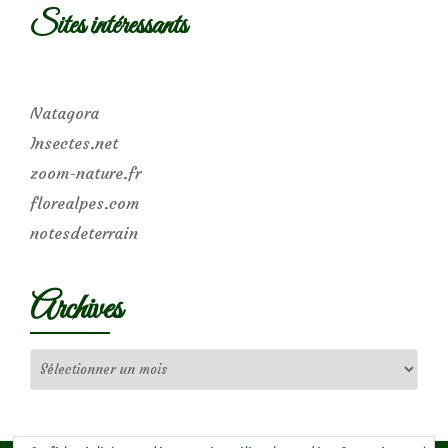
Sites intéressants
Natagora
Insectes.net
zoom-nature.fr
florealpes.com
notesdeterrain
Archives
Archives