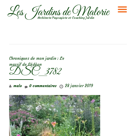
Les Jardins de Malorie
DÉ
Aller
Architecte Paysagiste et Coaching Jardin
au
LA
contenu
NA
NAVIGATION DE L’ARTICLE
Chroniques de mon jardin : Le
massif de Gédéon
DSC_3782
28 janvier 2019
malo
0 commentaires