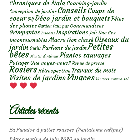
Chroniques de Nala
Coaching-jardin
Conseils
Coups de
Conception de jardins
Déco jardin et bouquets
coeur
Fêtes
DIY
des plantes
Gourmandises
Garden faux pas
Grimpantes
Inspirations
Les
Joli Duo
Insectes
Oiseaux du
Macro
Non classé
incontournables
Petites
jardin
Parfums du jardin
Outils
bêtes
Plantes sauvages
Plantes d’intérieur
Potager
Que voyez-vous?
Revue de presse
Rosiers
Travaux du mois
Rétrospective
Vivaces
Visites de jardins
Vivaces couvre-sol
Articles récents
La Punaise à pattes rousses (Pentatoma rufipes)
Rétrospective de juin 2026 au jardin