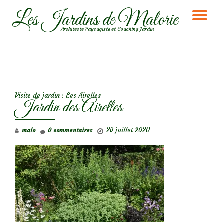
Les Jardins de Malorie
DÉ
Aller
Architecte Paysagiste et Coaching Jardin
au
LA
contenu
NA
NAVIGATION DE L’ARTICLE
Visite de jardin : Les Airelles
Jardin des Airelles
20 juillet 2020
malo
0 commentaires