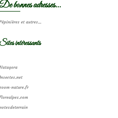
De bonnes adresses…
Pépinières et autres…
Sites intéressants
Natagora
Insectes.net
zoom-nature.fr
florealpes.com
notesdeterrain