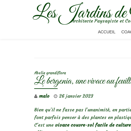
Les Jardins de
Aller
Architecte Paysagiste et Co
au
contenu
ACCUEIL
COA
NAVIGATION DE L’ARTICLE
Abelia grandiflora
Le bergenia, une vivace au feuill
malo
26 janvier 2023
Bien qu’il ne fasse pas l’unanimité, en parti
font parfois penser à des plantes en plastiq
C’est une
vivace couvre-sol facile de culture