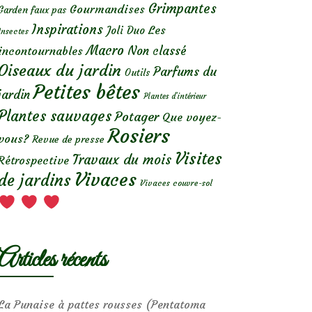
Grimpantes
Gourmandises
Garden faux pas
Inspirations
Les
Joli Duo
Insectes
Macro
Non classé
incontournables
Oiseaux du jardin
Parfums du
Outils
Petites bêtes
jardin
Plantes d’intérieur
Plantes sauvages
Potager
Que voyez-
Rosiers
vous?
Revue de presse
Visites
Travaux du mois
Rétrospective
Vivaces
de jardins
Vivaces couvre-sol
Articles récents
La Punaise à pattes rousses (Pentatoma