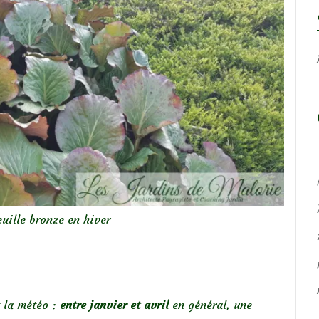
euille bronze en hiver
t la météo :
entre janvier et avril
en général, une