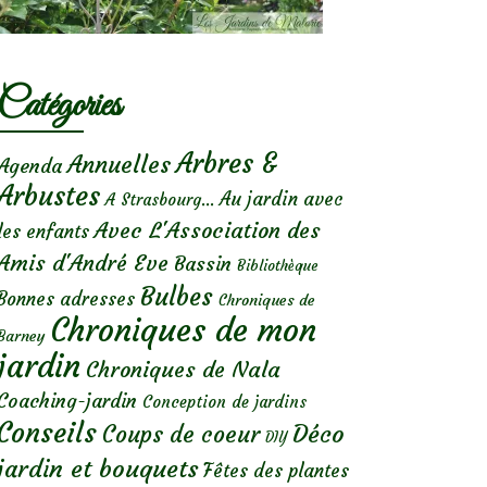
Catégories
Arbres &
Annuelles
Agenda
Arbustes
Au jardin avec
A Strasbourg...
Avec L'Association des
les enfants
Amis d'André Eve
Bassin
Bibliothèque
Bulbes
Bonnes adresses
Chroniques de
Chroniques de mon
Barney
jardin
Chroniques de Nala
Coaching-jardin
Conception de jardins
Conseils
Déco
Coups de coeur
DIY
jardin et bouquets
Fêtes des plantes