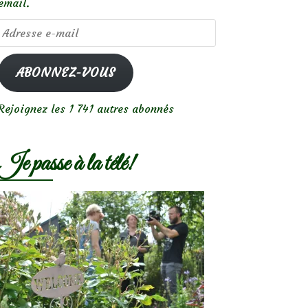
email.
Adresse
e-
mail
ABONNEZ-VOUS
Rejoignez les 1 741 autres abonnés
Je passe à la télé!