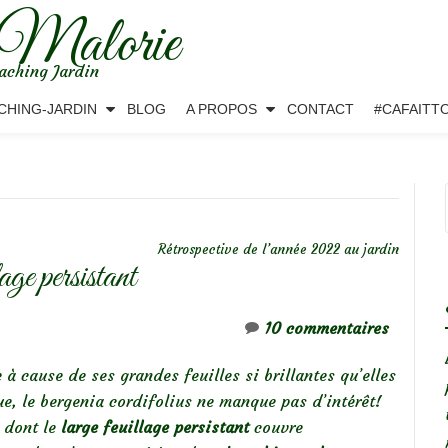
 Malorie
aching Jardin
CHING-JARDIN
BLOG
A PROPOS
CONTACT
#CAFAITT
Rétrospective de l’année 2022 au jardin
age persistant
10 commentaires
e à cause de ses grandes feuilles si brillantes qu’elles
ue, le bergenia cordifolius ne manque pas d’intérêt!
dont le
large
feuillage persistant
couvre