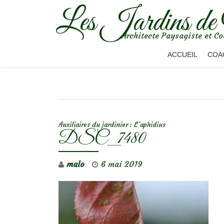
Les Jardins de
Aller
Architecte Paysagiste et Co
au
contenu
ACCUEIL
COA
NAVIGATION DE L’ARTICLE
Auxiliaires du jardinier : L’aphidius
DSC_7480
malo
6 mai 2019