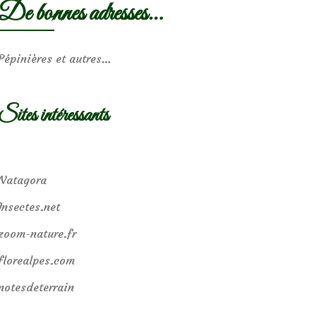
De bonnes adresses…
Pépinières et autres…
Sites intéressants
Natagora
Insectes.net
zoom-nature.fr
florealpes.com
notesdeterrain