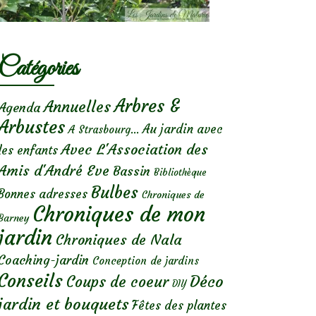
Catégories
Arbres &
Annuelles
Agenda
Arbustes
Au jardin avec
A Strasbourg...
Avec L'Association des
les enfants
Amis d'André Eve
Bassin
Bibliothèque
Bulbes
Bonnes adresses
Chroniques de
Chroniques de mon
Barney
jardin
Chroniques de Nala
Coaching-jardin
Conception de jardins
Conseils
Déco
Coups de coeur
DIY
jardin et bouquets
Fêtes des plantes