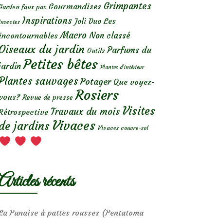
Grimpantes
Gourmandises
Garden faux pas
Inspirations
Les
Joli Duo
Insectes
Macro
Non classé
incontournables
Oiseaux du jardin
Parfums du
Outils
Petites bêtes
jardin
Plantes d’intérieur
Plantes sauvages
Potager
Que voyez-
Rosiers
vous?
Revue de presse
Visites
Travaux du mois
Rétrospective
Vivaces
de jardins
Vivaces couvre-sol
Articles récents
La Punaise à pattes rousses (Pentatoma