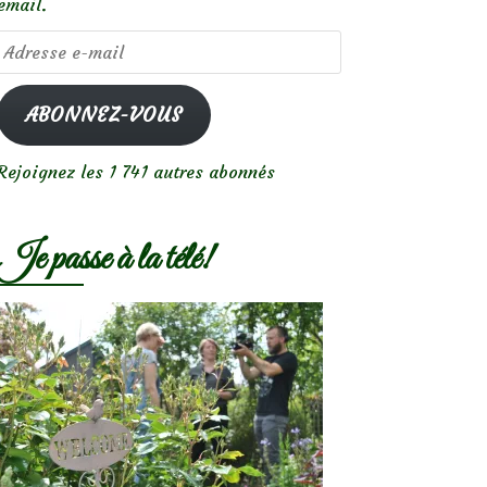
email.
Adresse
e-
mail
ABONNEZ-VOUS
Rejoignez les 1 741 autres abonnés
Je passe à la télé!