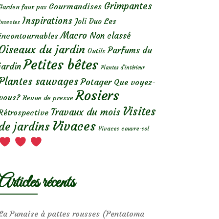
Grimpantes
Gourmandises
Garden faux pas
Inspirations
Les
Joli Duo
Insectes
Macro
Non classé
incontournables
Oiseaux du jardin
Parfums du
Outils
Petites bêtes
jardin
Plantes d’intérieur
Plantes sauvages
Potager
Que voyez-
Rosiers
vous?
Revue de presse
Visites
Travaux du mois
Rétrospective
Vivaces
de jardins
Vivaces couvre-sol
Articles récents
La Punaise à pattes rousses (Pentatoma