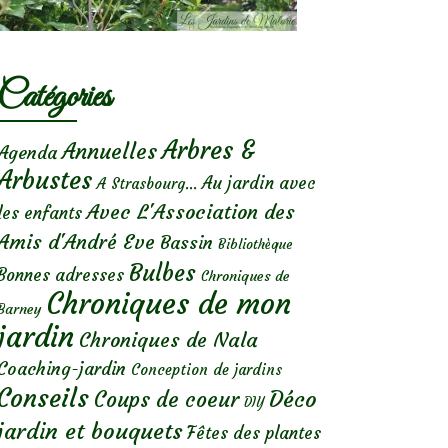
Catégories
Arbres &
Annuelles
Agenda
Arbustes
Au jardin avec
A Strasbourg...
Avec L'Association des
les enfants
Amis d'André Eve
Bassin
Bibliothèque
Bulbes
Bonnes adresses
Chroniques de
Chroniques de mon
Barney
jardin
Chroniques de Nala
Coaching-jardin
Conception de jardins
Conseils
Déco
Coups de coeur
DIY
jardin et bouquets
Fêtes des plantes