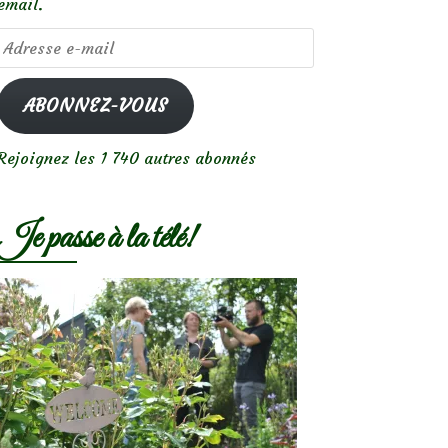
email.
Adresse
e-
mail
ABONNEZ-VOUS
Rejoignez les 1 740 autres abonnés
Je passe à la télé!