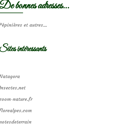
De bonnes adresses…
Pépinières et autres…
Sites intéressants
Natagora
Insectes.net
zoom-nature.fr
florealpes.com
notesdeterrain