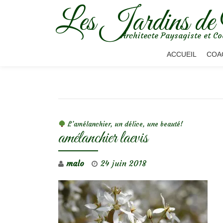
Les Jardins de
Aller
Architecte Paysagiste et Co
au
contenu
ACCUEIL
COA
NAVIGATION DE L’ARTICLE
L’amélanchier, un délice, une beauté!
amélanchier laevis
malo
24 juin 2018