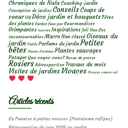
Chroniques de Nala
Coaching-jardin
Conseils
Coups de
Conception de jardins
Déco jardin et bouquets
coeur
Fêtes
DIY
des plantes
Gourmandises
Garden faux pas
Grimpantes
Inspirations
Les
Joli Duo
Insectes
Oiseaux du
Macro
Non classé
incontournables
Petites
jardin
Parfums du jardin
Outils
bêtes
Plantes sauvages
Plantes d’intérieur
Potager
Que voyez-vous?
Revue de presse
Rosiers
Travaux du mois
Rétrospective
Vivaces
Visites de jardins
Vivaces couvre-sol
Articles récents
La Punaise à pattes rousses (Pentatoma rufipes)
Rétrospective de juin 2026 au jardin