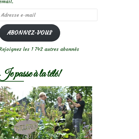
email.
Adresse
e-
mail
ABONNEZ-VOUS
Rejoignez les 1 742 autres abonnés
Je passe à la télé!