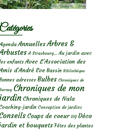
Catégories
Arbres &
Annuelles
Agenda
Arbustes
Au jardin avec
A Strasbourg...
Avec L'Association des
les enfants
Amis d'André Eve
Bassin
Bibliothèque
Bulbes
Bonnes adresses
Chroniques de
Chroniques de mon
Barney
jardin
Chroniques de Nala
Coaching-jardin
Conception de jardins
Conseils
Déco
Coups de coeur
DIY
jardin et bouquets
Fêtes des plantes