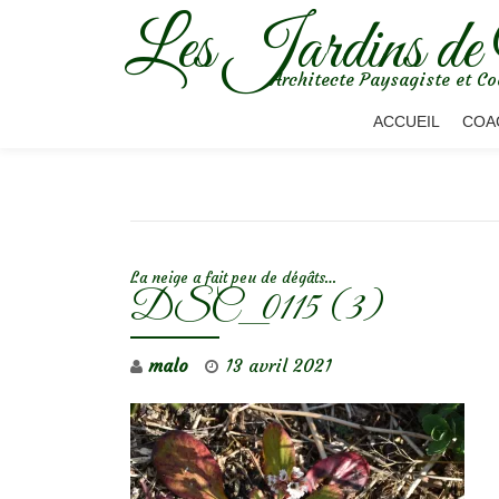
Les Jardins de
Aller
Architecte Paysagiste et Co
au
contenu
ACCUEIL
COA
NAVIGATION DE L’ARTICLE
La neige a fait peu de dégâts…
DSC_0115 (3)
malo
13 avril 2021