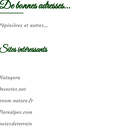
De bonnes adresses…
Pépinières et autres…
Sites intéressants
Natagora
Insectes.net
zoom-nature.fr
florealpes.com
notesdeterrain