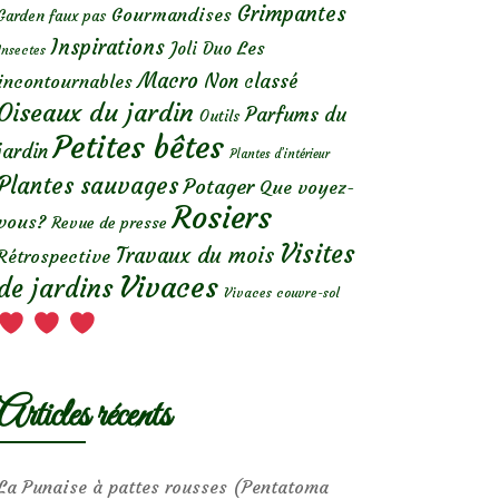
Grimpantes
Gourmandises
Garden faux pas
Inspirations
Les
Joli Duo
Insectes
Macro
Non classé
incontournables
Oiseaux du jardin
Parfums du
Outils
Petites bêtes
jardin
Plantes d’intérieur
Plantes sauvages
Potager
Que voyez-
Rosiers
vous?
Revue de presse
Visites
Travaux du mois
Rétrospective
Vivaces
de jardins
Vivaces couvre-sol
Articles récents
La Punaise à pattes rousses (Pentatoma