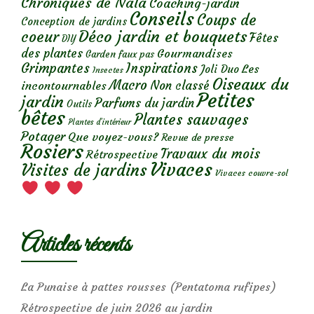
Chroniques de Nala
Coaching-jardin
Conseils
Coups de
Conception de jardins
Déco jardin et bouquets
coeur
Fêtes
DIY
des plantes
Gourmandises
Garden faux pas
Grimpantes
Inspirations
Les
Joli Duo
Insectes
Oiseaux du
Macro
Non classé
incontournables
Petites
jardin
Parfums du jardin
Outils
bêtes
Plantes sauvages
Plantes d’intérieur
Potager
Que voyez-vous?
Revue de presse
Rosiers
Travaux du mois
Rétrospective
Vivaces
Visites de jardins
Vivaces couvre-sol
Articles récents
La Punaise à pattes rousses (Pentatoma rufipes)
Rétrospective de juin 2026 au jardin