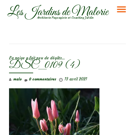
Les Jardins de Malorie
DÉ
Aller
Architecte Paysagiste et Coaching Jardin
au
LA
contenu
NA
NAVIGATION DE L’ARTICLE
La neige a fait peu de dégâts…
DSC_0109 (4)
13 avril 2021
malo
0 commentaires