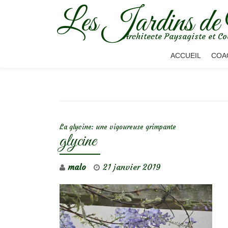
Les Jardins de
Aller
Architecte Paysagiste et Co
au
contenu
ACCUEIL
COA
NAVIGATION DE L’ARTICLE
La glycine: une vigoureuse grimpante
glycine
malo
21 janvier 2019