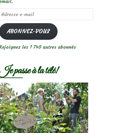
email.
Adresse
e-
mail
ABONNEZ-VOUS
Rejoignez les 1 740 autres abonnés
Je passe à la télé!