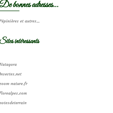
De bonnes adresses…
Pépinières et autres…
Sites intéressants
Natagora
Insectes.net
zoom-nature.fr
florealpes.com
notesdeterrain