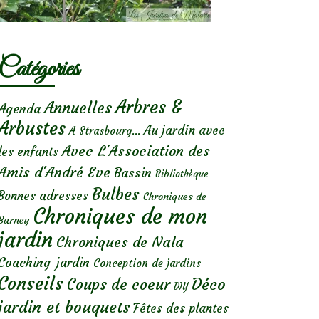
Catégories
Arbres &
Annuelles
Agenda
Arbustes
Au jardin avec
A Strasbourg...
Avec L'Association des
les enfants
Amis d'André Eve
Bassin
Bibliothèque
Bulbes
Bonnes adresses
Chroniques de
Chroniques de mon
Barney
jardin
Chroniques de Nala
Coaching-jardin
Conception de jardins
Conseils
Déco
Coups de coeur
DIY
jardin et bouquets
Fêtes des plantes