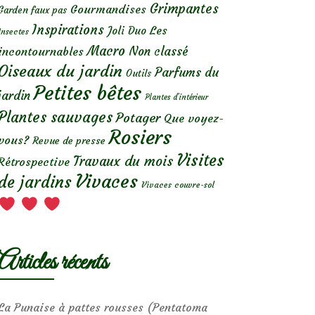
Grimpantes
Gourmandises
Garden faux pas
Inspirations
Les
Joli Duo
Insectes
Macro
Non classé
incontournables
Oiseaux du jardin
Parfums du
Outils
Petites bêtes
jardin
Plantes d’intérieur
Plantes sauvages
Potager
Que voyez-
Rosiers
vous?
Revue de presse
Visites
Travaux du mois
Rétrospective
Vivaces
de jardins
Vivaces couvre-sol
Articles récents
La Punaise à pattes rousses (Pentatoma