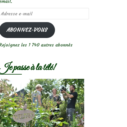
email.
Adresse
e-
mail
ABONNEZ-VOUS
Rejoignez les 1 740 autres abonnés
Je passe à la télé!