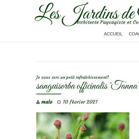
Les Jardins de
Aller
Architecte Paysagiste et Co
au
contenu
ACCUEIL
COA
NAVIGATION DE L’ARTICLE
Je vous sers un petit rafraîchissement?
sanguisorba officinalis ‘Tanna
malo
10 février 2021