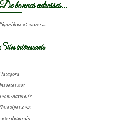
De bonnes adresses…
Pépinières et autres…
Sites intéressants
Natagora
Insectes.net
zoom-nature.fr
florealpes.com
notesdeterrain