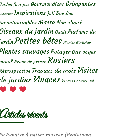
Grimpantes
Gourmandises
Garden faux pas
Inspirations
Les
Joli Duo
Insectes
Macro
Non classé
incontournables
Oiseaux du jardin
Parfums du
Outils
Petites bêtes
jardin
Plantes d’intérieur
Plantes sauvages
Potager
Que voyez-
Rosiers
vous?
Revue de presse
Visites
Travaux du mois
Rétrospective
Vivaces
de jardins
Vivaces couvre-sol
Articles récents
La Punaise à pattes rousses (Pentatoma