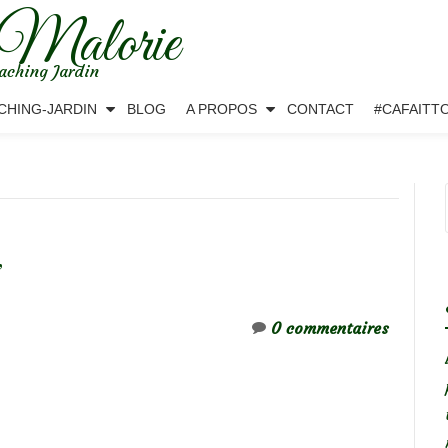
 Malorie
aching Jardin
CHING-JARDIN
BLOG
A PROPOS
CONTACT
#CAFAITT
’
0 commentaires