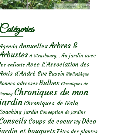
Catégories
Arbres &
Annuelles
Agenda
Arbustes
Au jardin avec
A Strasbourg...
Avec L'Association des
les enfants
Amis d'André Eve
Bassin
Bibliothèque
Bulbes
Bonnes adresses
Chroniques de
Chroniques de mon
Barney
jardin
Chroniques de Nala
Coaching-jardin
Conception de jardins
Conseils
Déco
Coups de coeur
DIY
jardin et bouquets
Fêtes des plantes