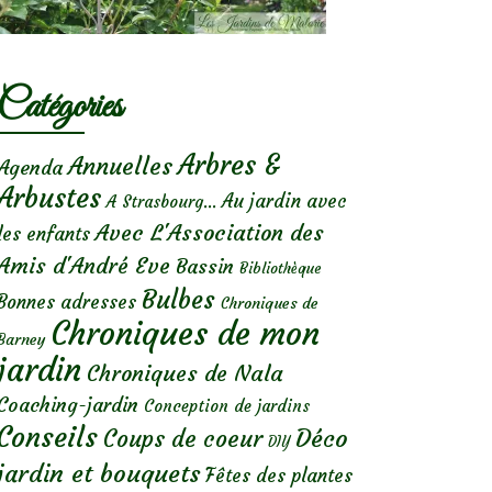
Catégories
Arbres &
Annuelles
Agenda
Arbustes
Au jardin avec
A Strasbourg...
Avec L'Association des
les enfants
Amis d'André Eve
Bassin
Bibliothèque
Bulbes
Bonnes adresses
Chroniques de
Chroniques de mon
Barney
jardin
Chroniques de Nala
Coaching-jardin
Conception de jardins
Conseils
Déco
Coups de coeur
DIY
jardin et bouquets
Fêtes des plantes