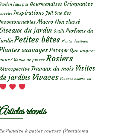
Grimpantes
Gourmandises
Garden faux pas
Inspirations
Les
Joli Duo
Insectes
Macro
Non classé
incontournables
Oiseaux du jardin
Parfums du
Outils
Petites bêtes
jardin
Plantes d’intérieur
Plantes sauvages
Potager
Que voyez-
Rosiers
vous?
Revue de presse
Visites
Travaux du mois
Rétrospective
Vivaces
de jardins
Vivaces couvre-sol
Articles récents
La Punaise à pattes rousses (Pentatoma