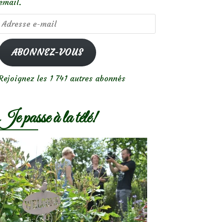
email.
Adresse
e-
mail
ABONNEZ-VOUS
Rejoignez les 1 741 autres abonnés
Je passe à la télé!