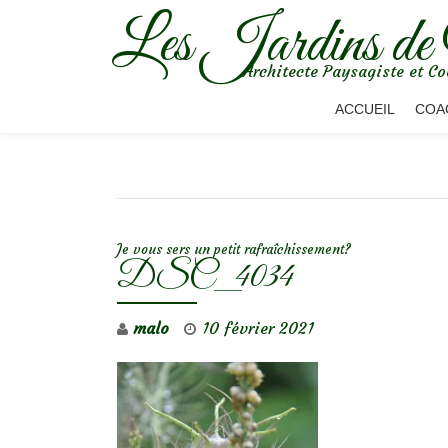
Les Jardins de
Aller
Architecte Paysagiste et Co
au
contenu
ACCUEIL
COA
NAVIGATION DE L’ARTICLE
Je vous sers un petit rafraîchissement?
DSC_4034
malo
10 février 2021