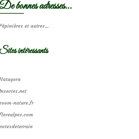
De bonnes adresses…
Pépinières et autres…
Sites intéressants
Natagora
Insectes.net
zoom-nature.fr
florealpes.com
notesdeterrain