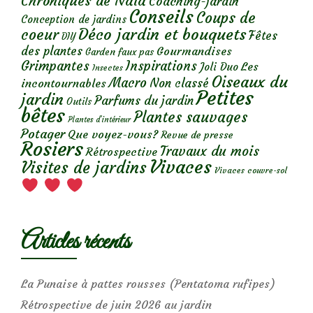
Chroniques de Nala
Coaching-jardin
Conseils
Coups de
Conception de jardins
Déco jardin et bouquets
coeur
Fêtes
DIY
des plantes
Gourmandises
Garden faux pas
Grimpantes
Inspirations
Les
Joli Duo
Insectes
Oiseaux du
Macro
Non classé
incontournables
Petites
jardin
Parfums du jardin
Outils
bêtes
Plantes sauvages
Plantes d’intérieur
Potager
Que voyez-vous?
Revue de presse
Rosiers
Travaux du mois
Rétrospective
Vivaces
Visites de jardins
Vivaces couvre-sol
Articles récents
La Punaise à pattes rousses (Pentatoma rufipes)
Rétrospective de juin 2026 au jardin