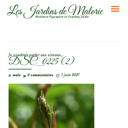
Les Jardins de Malorie
DÉ
Aller
Architecte Paysagiste et Coaching Jardin
au
LA
contenu
NA
NAVIGATION DE L’ARTICLE
Je voudrais parler aux oiseaux…
DSC_0225 (2)
1 juin 2021
malo
0 commentaires