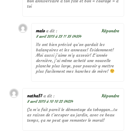
Bon anniversaire à ton fille et bon « courage » à
toi
malo
a dit :
Répondre
8 avril 2015 à 23 11 35 04354
Ils ont bien précisé qu’on gardait les
balançoires et les anneaux! Evidemment!
Moi aussi j’aime m’y asseoir! L’année
dernière, j’ai même acheté une nouvelle
planche plus large, pour pouvoir y mettre
plus facilement mes hanches de mère!
natha51
a dit :
Répondre
8 avril 2015 à 10 10 22 04224
Ça m’a fait pareil le démontage du toboggan…tu
as raison de t’occuper au jardin, avec ce beau
temps, ça ne peut que remonter le moral!