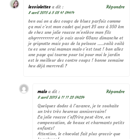
lesviolettes
a dit :
Répondre
8 avril 2015 à 5 05 41 04414
ben oui on a des coups de blues parfois comme
ça moi c’est mon cadet qui part 25 ans à 350 km
de chez une jolie rousse m’enlève mon fils
ahgrrrrrrrrrr et je vais avoir 60ans dimanche et
je grignotte mais pas de la pelouse …..voilà voilà
tu es une vrai maman malo c’est tout ! bon allez
une page qui tourne pour toi pour moi le jardin
est le meilleur des contre coups ! bonne semaine
heu déjà mercredi ?
malo
a dit :
Répondre
8 avril 2015 à 11 11 23 04234
Quelques dodos à l’avance, je te souhaite
un très très heureux anniversaire!
La jolie rousse t’offrira peut-être, en
compensation, de beaux et charmants petits
enfants!
Attention, le chocolat fait plus grossir que