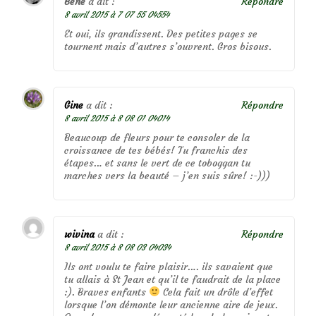
Béné
a dit :
Répondre
8 avril 2015 à 7 07 55 04554
Et oui, ils grandissent. Des petites pages se
tournent mais d’autres s’ouvrent. Gros bisous.
Gine
a dit :
Répondre
8 avril 2015 à 8 08 01 04014
Beaucoup de fleurs pour te consoler de la
croissance de tes bébés! Tu franchis des
étapes… et sans le vert de ce toboggan tu
marches vers la beauté – j’en suis sûre! :-)))
wivina
a dit :
Répondre
8 avril 2015 à 8 08 03 04034
Ils ont voulu te faire plaisir…. ils savaient que
tu allais à St Jean et qu’il te faudrait de la place
:). Braves enfants
Cela fait un drôle d’effet
lorsque l’on démonte leur ancienne aire de jeux.