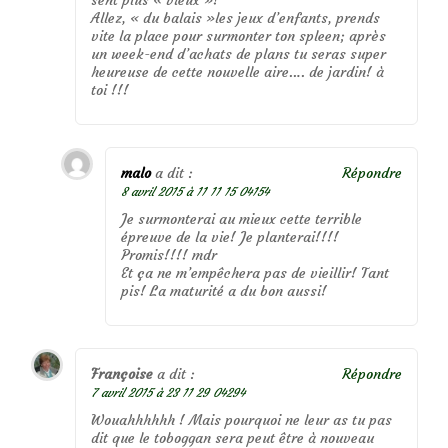
Allez, « du balais »les jeux d’enfants, prends
vite la place pour surmonter ton spleen; après
un week-end d’achats de plans tu seras super
heureuse de cette nouvelle aire…. de jardin! à
toi !!!
malo
a dit :
Répondre
8 avril 2015 à 11 11 15 04154
Je surmonterai au mieux cette terrible
épreuve de la vie! Je planterai!!!!
Promis!!!! mdr
Et ça ne m’empêchera pas de vieillir! Tant
pis! La maturité a du bon aussi!
Françoise
a dit :
Répondre
7 avril 2015 à 23 11 29 04294
Wouahhhhhh ! Mais pourquoi ne leur as tu pas
dit que le toboggan sera peut être à nouveau