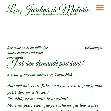
Les Jardins de Malorie
DÉ
Aller
Architecte Paysagiste et Coaching Jardin
au
LA
contenu
NA
NAVIGATION DE L’ARTICLE
Les mois en A, on taille les
Grignotage…
buis… et autres arbustes
persistants
J’ai rien demandé pourtant!
7 avril 2015
malo
40 commentaires
Aujourd’hui, cette fois, ça y est, c’est le jour J, mon
petit dernier a 10 ans!
Ça, déjà, ça me colle le bourdon!
Mais en plus, sans que je sache ce qui leur a pris