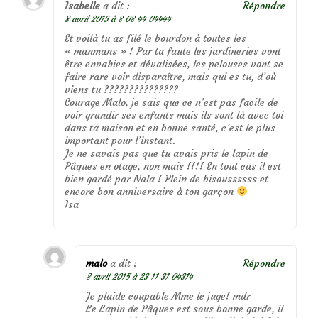
Isabelle
a dit :
Répondre
8 avril 2015 à 8 08 44 04444
Et voilà tu as filé le bourdon à toutes les
« manmans » ! Par ta faute les jardineries vont
être envahies et dévalisées, les pelouses vont se
faire rare voir disparaître, mais qui es tu, d’où
viens tu ???????????????
Courage Malo, je sais que ce n’est pas facile de
voir grandir ses enfants mais ils sont là avec toi
dans ta maison et en bonne santé, c’est le plus
important pour l’instant.
Je ne savais pas que tu avais pris le lapin de
Pâques en otage, non mais !!!! En tout cas il est
bien gardé par Nala ! Plein de bisoussssss et
encore bon anniversaire à ton garçon
Isa
malo
a dit :
Répondre
8 avril 2015 à 23 11 31 04314
Je plaide coupable Mme le juge! mdr
Le Lapin de Pâques est sous bonne garde, il