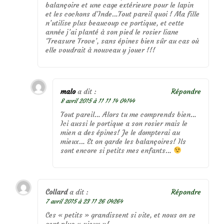
balançoire et une cage extérieure pour le lapin
et les cochons d’Inde…Tout pareil quoi ! Ma fille
n’utilise plus beaucoup ce portique, et cette
année j’ai planté à son pied le rosier liane
‘Treasure Trove’, sans épines bien sûr au cas où
elle voudrait à nouveau y jouer !!!
malo
a dit :
Répondre
8 avril 2015 à 11 11 14 04144
Tout pareil… Alors tu me comprends bien…
Ici aussi le portique a son rosier mais le
mien a des épines! Je le dompterai au
mieux… Et on garde les balançoires! Ils
sont encore si petits mes enfants…
Collard
a dit :
Répondre
7 avril 2015 à 23 11 26 04264
Ces « petits » grandissent si vite, et nous on se
sent plus « vieux »!