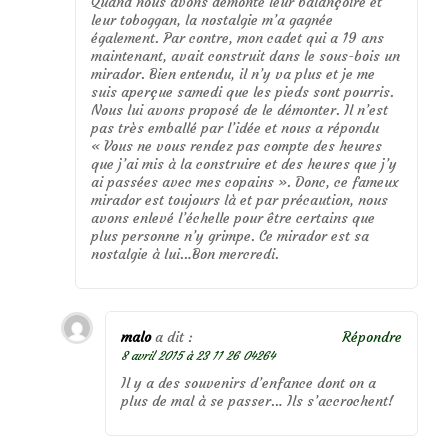
Quand nous avons démonté leur balançoire et
leur toboggan, la nostalgie m’a gagnée
également. Par contre, mon cadet qui a 19 ans
maintenant, avait construit dans le sous-bois un
mirador. Bien entendu, il n’y va plus et je me
suis aperçue samedi que les pieds sont pourris.
Nous lui avons proposé de le démonter. Il n’est
pas très emballé par l’idée et nous a répondu
« Vous ne vous rendez pas compte des heures
que j’ai mis à la construire et des heures que j’y
ai passées avec mes copains ». Donc, ce fameux
mirador est toujours là et par précaution, nous
avons enlevé l’échelle pour être certains que
plus personne n’y grimpe. Ce mirador est sa
nostalgie à lui…Bon mercredi.
malo
a dit :
Répondre
8 avril 2015 à 23 11 26 04264
Il y a des souvenirs d’enfance dont on a
plus de mal à se passer… Ils s’accrochent!