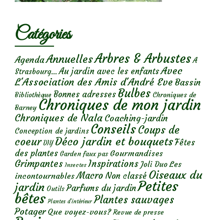
Catégories
Arbres & Arbustes
Annuelles
Agenda
A
Avec
Au jardin avec les enfants
Strasbourg...
L'Association des Amis d'André Eve
Bassin
Bulbes
Bonnes adresses
Chroniques de
Bibliothèque
Chroniques de mon jardin
Barney
Chroniques de Nala
Coaching-jardin
Conseils
Coups de
Conception de jardins
Déco jardin et bouquets
coeur
Fêtes
DIY
des plantes
Gourmandises
Garden faux pas
Grimpantes
Inspirations
Les
Joli Duo
Insectes
Oiseaux du
Macro
Non classé
incontournables
Petites
jardin
Parfums du jardin
Outils
bêtes
Plantes sauvages
Plantes d’intérieur
Potager
Que voyez-vous?
Revue de presse