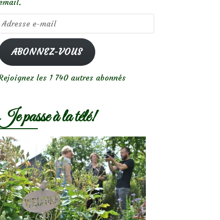
email.
Adresse
e-
mail
ABONNEZ-VOUS
Rejoignez les 1 740 autres abonnés
Je passe à la télé!