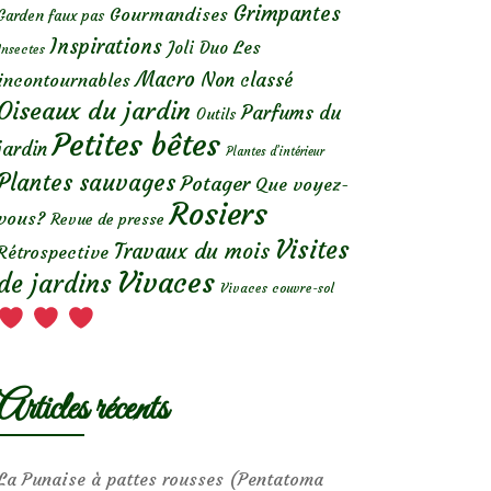
Grimpantes
Gourmandises
Garden faux pas
Inspirations
Les
Joli Duo
Insectes
Macro
Non classé
incontournables
Oiseaux du jardin
Parfums du
Outils
Petites bêtes
jardin
Plantes d’intérieur
Plantes sauvages
Potager
Que voyez-
Rosiers
vous?
Revue de presse
Visites
Travaux du mois
Rétrospective
Vivaces
de jardins
Vivaces couvre-sol
Articles récents
La Punaise à pattes rousses (Pentatoma