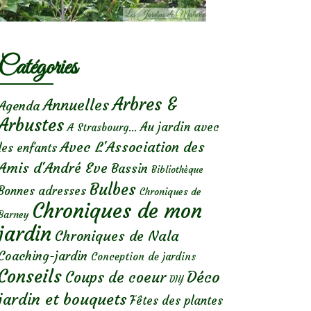
Catégories
Arbres &
Annuelles
Agenda
Arbustes
Au jardin avec
A Strasbourg...
Avec L'Association des
les enfants
Amis d'André Eve
Bassin
Bibliothèque
Bulbes
Bonnes adresses
Chroniques de
Chroniques de mon
Barney
jardin
Chroniques de Nala
Coaching-jardin
Conception de jardins
Conseils
Déco
Coups de coeur
DIY
jardin et bouquets
Fêtes des plantes