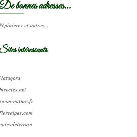
De bonnes adresses…
Pépinières et autres…
Sites intéressants
Natagora
Insectes.net
zoom-nature.fr
florealpes.com
notesdeterrain