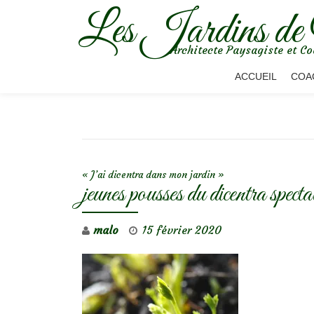
Les Jardins de
Aller
Architecte Paysagiste et Co
au
contenu
ACCUEIL
COA
NAVIGATION DE L’ARTICLE
« J’ai dicentra dans mon jardin »
jeunes pousses du dicentra specta
malo
15 février 2020