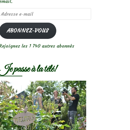
email.
Adresse
e-
mail
ABONNEZ-VOUS
Rejoignez les 1 740 autres abonnés
Je passe à la télé!