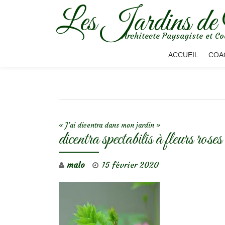
Les Jardins de
Aller
Architecte Paysagiste et Co
au
contenu
ACCUEIL
COA
NAVIGATION DE L’ARTICLE
« J’ai dicentra dans mon jardin »
dicentra spectabilis à fleurs roses
malo
15 février 2020