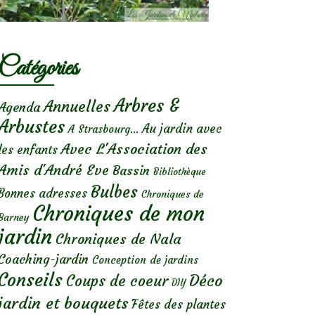
Catégories
Arbres &
Annuelles
Agenda
Arbustes
Au jardin avec
A Strasbourg...
Avec L'Association des
les enfants
Amis d'André Eve
Bassin
Bibliothèque
Bulbes
Bonnes adresses
Chroniques de
Chroniques de mon
Barney
jardin
Chroniques de Nala
Coaching-jardin
Conception de jardins
Conseils
Déco
Coups de coeur
DIY
jardin et bouquets
Fêtes des plantes