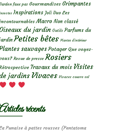
Grimpantes
Gourmandises
Garden faux pas
Inspirations
Les
Joli Duo
Insectes
Macro
Non classé
incontournables
Oiseaux du jardin
Parfums du
Outils
Petites bêtes
jardin
Plantes d’intérieur
Plantes sauvages
Potager
Que voyez-
Rosiers
vous?
Revue de presse
Visites
Travaux du mois
Rétrospective
Vivaces
de jardins
Vivaces couvre-sol
Articles récents
La Punaise à pattes rousses (Pentatoma