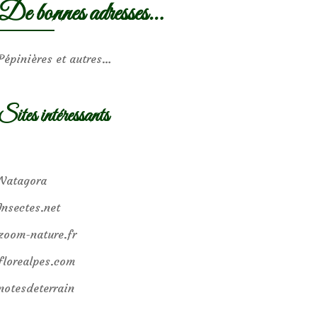
De bonnes adresses…
Pépinières et autres…
Sites intéressants
Natagora
Insectes.net
zoom-nature.fr
florealpes.com
notesdeterrain