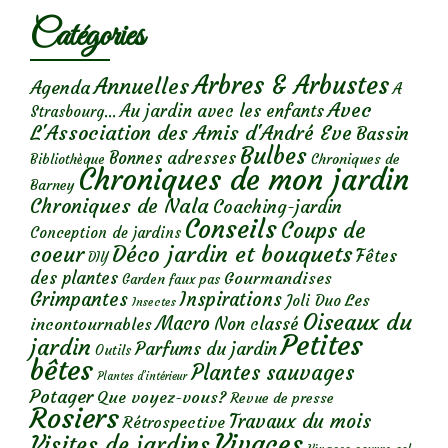
Catégories
Arbres & Arbustes
Annuelles
Agenda
A
Avec
Au jardin avec les enfants
Strasbourg...
L'Association des Amis d'André Eve
Bassin
Bulbes
Bonnes adresses
Chroniques de
Bibliothèque
Chroniques de mon jardin
Barney
Chroniques de Nala
Coaching-jardin
Conseils
Coups de
Conception de jardins
Déco jardin et bouquets
coeur
Fêtes
DIY
des plantes
Gourmandises
Garden faux pas
Grimpantes
Inspirations
Les
Joli Duo
Insectes
Oiseaux du
Macro
Non classé
incontournables
Petites
jardin
Parfums du jardin
Outils
bêtes
Plantes sauvages
Plantes d’intérieur
Potager
Que voyez-vous?
Revue de presse
Rosiers
Travaux du mois
Rétrospective
Vivaces
Visites de jardins