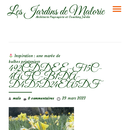
Les Jardins de Malorie
DÉ
Aller
Architecte Paysagiste et Coaching Jardin
au
LA
contenu
NA
NAVIGATION DE L’ARTICLE
Inspiration : une marée de
bulbes printaniers
492CDDEE-F15C-
4AFC-B1DA-
D4D5D24EA5DF
29 mars 2023
malo
0 commentaires