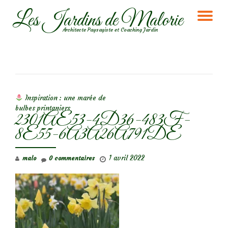
Les Jardins de Malorie
DÉ
Aller
Architecte Paysagiste et Coaching Jardin
au
LA
contenu
NA
NAVIGATION DE L’ARTICLE
Inspiration : une marée de
bulbes printaniers
2301AE53-4D36-483F-
8E55-6A3A26A791DE
1 avril 2022
malo
0 commentaires