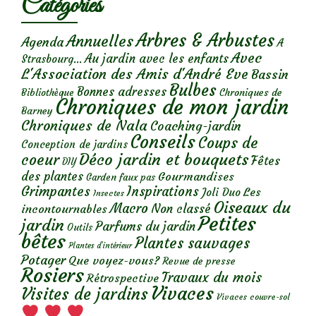
Catégories
Arbres & Arbustes
Annuelles
Agenda
A
Avec
Au jardin avec les enfants
Strasbourg...
L'Association des Amis d'André Eve
Bassin
Bulbes
Bonnes adresses
Chroniques de
Bibliothèque
Chroniques de mon jardin
Barney
Chroniques de Nala
Coaching-jardin
Conseils
Coups de
Conception de jardins
Déco jardin et bouquets
coeur
Fêtes
DIY
des plantes
Gourmandises
Garden faux pas
Grimpantes
Inspirations
Les
Joli Duo
Insectes
Oiseaux du
Macro
Non classé
incontournables
Petites
jardin
Parfums du jardin
Outils
bêtes
Plantes sauvages
Plantes d’intérieur
Potager
Que voyez-vous?
Revue de presse
Rosiers
Travaux du mois
Rétrospective
Vivaces
Visites de jardins
Vivaces couvre-sol